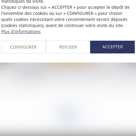
2015
statistiques de visite.
Publié le :
24/09/2015
Cliquez ci-dessous sur « ACCEPTER » pour accepter le dépôt de
l'ensemble des cookies ou sur « CONFIGURER » pour choisir
quels cookies nécessitant votre consentement seront déposés
(cookies statistiques), avant de continuer votre visite du site.
Plus d'informations
ACCEPTER
CONFIGURER
REFUSER
 de
Réforme du droit d'asile: publication d'un décret
Ub
d'application
l'i
<<
<
...
425
426
427
428
429
430
431
...
>
>>