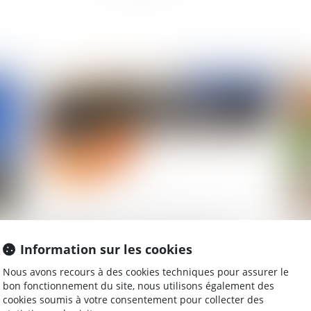
2015
Publié le :
28/09/2015
ode
Exceptions au repos dominical: un décret
L’é
d'application
l’e
Information sur les cookies
mé
Nous avons recours à des cookies techniques pour assurer le
pr
bon fonctionnement du site, nous utilisons également des
cookies soumis à votre consentement pour collecter des