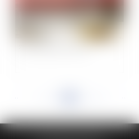
Si je ne travaille pas, GIPA le droit !
<<
<
...
420
421
422
423
424
425
426
...
>
>>
HUAUMÉ LEPELLETIER ARIN