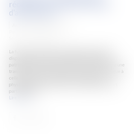
récentes en matière de fusion
d'associations
Auteur : MASSON Véronique
Publié le :
10/11/2015
Source :
www.eurojuris.fr
La fusion est l’opération par laquelle une association
disparaît après avoir transmis l’universalité de son
patrimoine à une autre association. La fusion entraîne une
transmission universelle de l’actif et du passif, analogue à
celle qui s’opère en cas de décès d’une personne
physique.La fusion s’oppose par conséquent à l’apport
partiel qui s’op...
Lire la suite