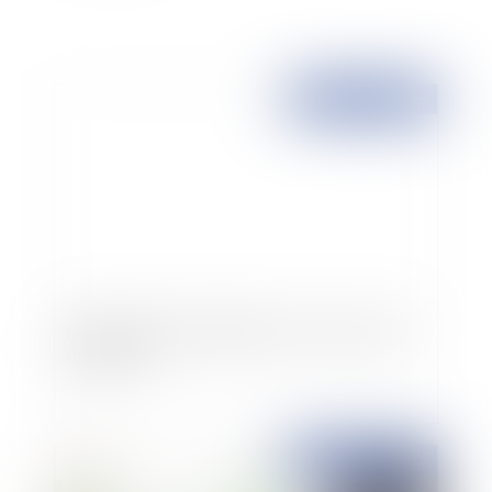
Publié le :
10/11/2015
Diagnostiqueurs défaillants: Haro sur la perte
de chance!
Publié le :
10/11/2015