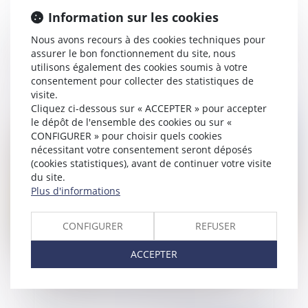
Information sur les cookies
Nous avons recours à des cookies techniques pour
Un point sur les dispositions récentes en matière
assurer le bon fonctionnement du site, nous
de fusion d'associations
utilisons également des cookies soumis à votre
consentement pour collecter des statistiques de
visite.
Cliquez ci-dessous sur « ACCEPTER » pour accepter
le dépôt de l'ensemble des cookies ou sur «
Publié le :
09/11/2015
CONFIGURER » pour choisir quels cookies
nécessitant votre consentement seront déposés
(cookies statistiques), avant de continuer votre visite
du site.
Plus d'informations
CONFIGURER
REFUSER
ACCEPTER
Baccalauréat: possibilité de redoublement dans
le même lycée et conservation des notes