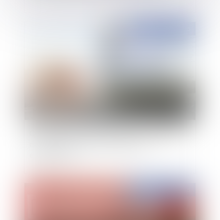
Publié le :
06/11/2015
Quelles sont les conséquences de l’invalidation
du Safe Harbor pour les entreprises
européennes ?
Publié le :
05/11/2015