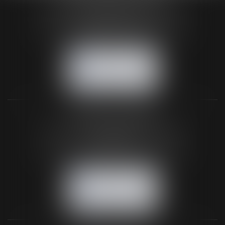
24 Boulevard du Général de Gaulle Bp 46
61200 ARGENTAN
Tél :
02 33 67 00 33
- Fax : 02 33 36 68 97
NOUS CONTACTER
NOUS LOCALISER
BUREAU SECONDAIRE
26 rue de la 11ème Division Britannique
61102 FLERS
Tél :
02 33 66 02 26
- Fax : 02 33 36 68 97
NOUS CONTACTER
NOUS LOCALISER