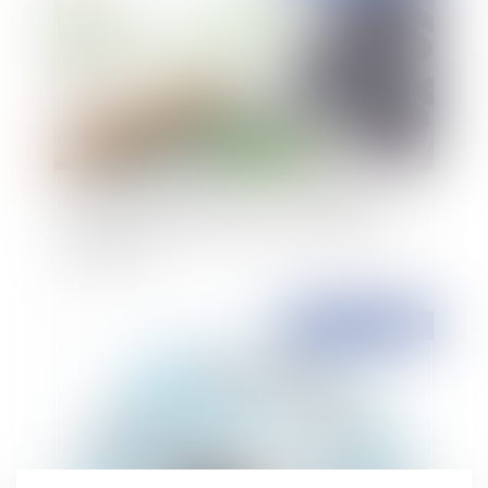
La récupération de la taxe sur les surfaces
commerciales (TASCOM) : une éventualité à
envisager ?
Publié le :
10/11/2015