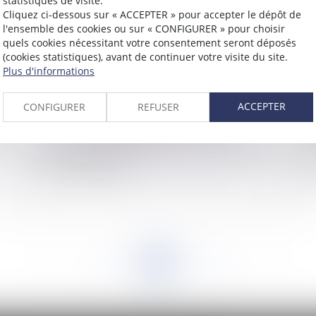
statistiques de visite.
Cliquez ci-dessous sur « ACCEPTER » pour accepter le dépôt de
l'ensemble des cookies ou sur « CONFIGURER » pour choisir
quels cookies nécessitant votre consentement seront déposés
(cookies statistiques), avant de continuer votre visite du site.
Plus d'informations
ACCEPTER
CONFIGURER
REFUSER
s
Compétence du juge de l’exécution en matière
Err
de cautionnement
ch
<<
<
...
122
123
124
125
126
127
128
...
>
>>