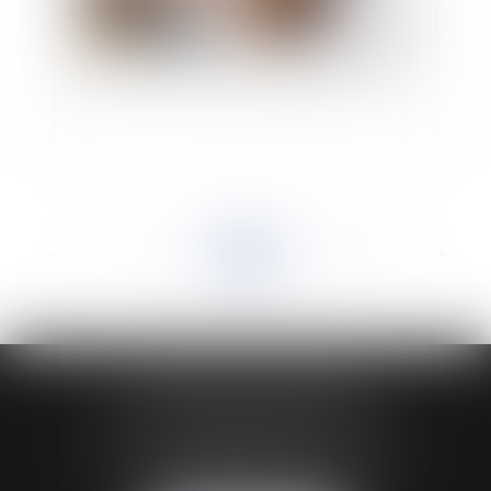
Sociétés, extrait KBIS et opposabilité aux tiers
<<
<
...
134
135
136
137
138
139
140
...
>
>>
HUAUMÉ LEPELLETIER ARIN
24 Boulevard du Général de Gaulle Bp 46
61200 ARGENTAN
Tél :
02 33 67 00 33
- Fax : 02 33 36 68 97