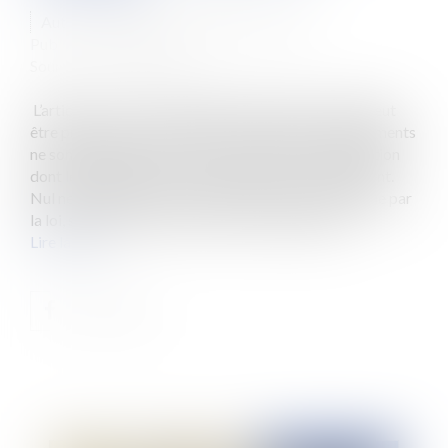
Auteur : VARRON CHARRIER Capucine
Publié le :
30/09/2022
Source :
www.eurojuris.fr
L’article 111-3 du code pénal précise que : Nul ne peut
être puni pour un crime ou pour un délit dont les éléments
ne sont pas définis par la loi, ou pour une contravention
dont les éléments ne sont pas définis par le règlement.
Nul ne peut être puni d'une peine qui n'est pas prévue par
la loi, si l'infraction est un crime ou un délit, ou p...
Lire la suite