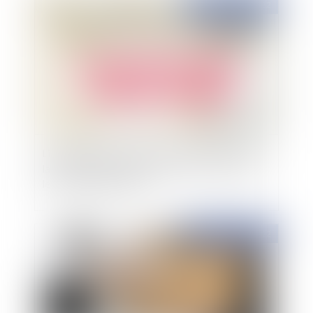
Publié le :
06/10/2022
Liquidation judiciaire du Geoxia propriétaire de
la marque Maisons Phénix, quels recours pour
les clients particuliers ?
Publié le :
06/10/2022