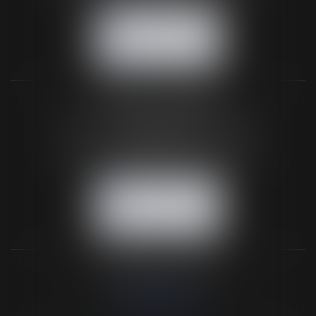
NOUS CONTACTER
NOUS LOCALISER
BUREAU SECONDAIRE
26 rue de la 11ème Division Britannique
61102 FLERS
Tél :
02 33 66 02 26
- Fax : 02 33 36 68 97
NOUS CONTACTER
NOUS LOCALISER
NOS DERNIERS TWEETS