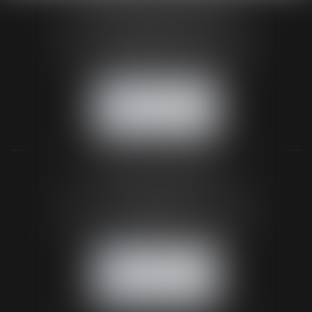
HUAUMÉ LEPELLETIER ARIN
24 Boulevard du Général de Gaulle Bp 46
61200 ARGENTAN
Tél :
02 33 67 00 33
- Fax : 02 33 36 68 97
NOUS CONTACTER
NOUS LOCALISER
BUREAU SECONDAIRE
26 rue de la 11ème Division Britannique
61102 FLERS
Tél :
02 33 66 02 26
- Fax : 02 33 36 68 97
NOUS CONTACTER
NOUS LOCALISER