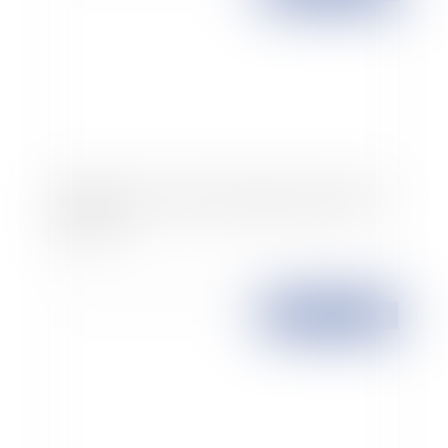
Réflexion sur le droit à l'information en matière
sportive
Publié le :
14/02/2008