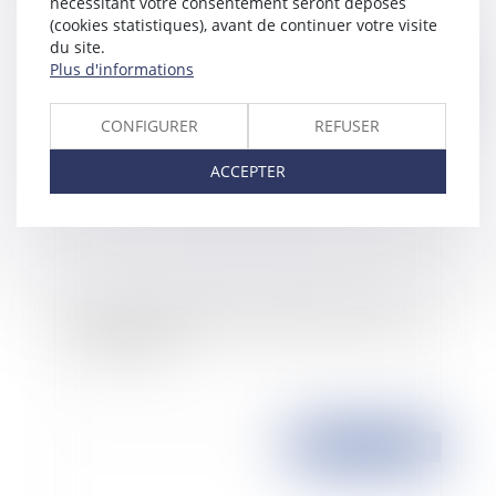
nécessitant votre consentement seront déposés
(cookies statistiques), avant de continuer votre visite
du site.
Plus d'informations
Publié le :
13/02/2008
CONFIGURER
REFUSER
ACCEPTER
L'acquéreur indemnisé d'un préjudice doit payer
le solde du prix
Publié le :
13/02/2008