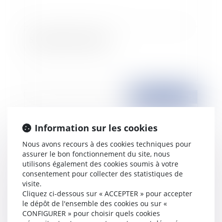
Surface du lot et calcul?
Publié le :
13/02/2008
Information sur les cookies
Nous avons recours à des cookies techniques pour
assurer le bon fonctionnement du site, nous
utilisons également des cookies soumis à votre
consentement pour collecter des statistiques de
visite.
Cliquez ci-dessous sur « ACCEPTER » pour accepter
De l'obligation du dépôt en présence d'un seul
le dépôt de l'ensemble des cookies ou sur «
créancier
CONFIGURER » pour choisir quels cookies