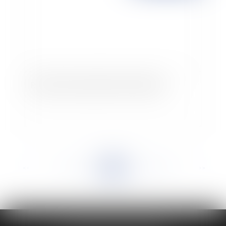
Réforme des autorisations d'urbanisme
<<
<
...
918
919
920
921
922
923
924
...
>
>>