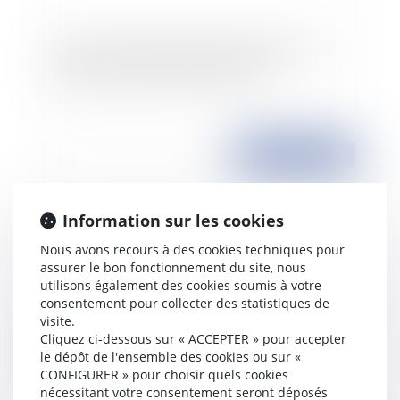
La prime de Noël pour les plus démunis et les
parents isolés reconduite en 2009
Publié le :
23/11/2009
Information sur les cookies
Nous avons recours à des cookies techniques pour
assurer le bon fonctionnement du site, nous
utilisons également des cookies soumis à votre
consentement pour collecter des statistiques de
visite.
Cliquez ci-dessous sur « ACCEPTER » pour accepter
Emploi de travailleurs sans papiers: fermeture
le dépôt de l'ensemble des cookies ou sur «
administrative des entreprises
CONFIGURER » pour choisir quels cookies
nécessitant votre consentement seront déposés