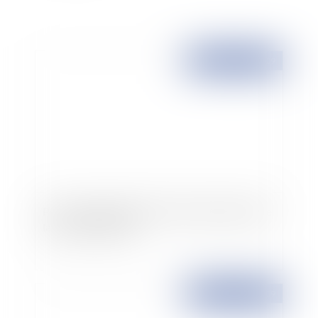
Publié le :
24/11/2009
Pour une poignée de dollars Google s'approprie
la culture mondiale
Publié le :
24/11/2009