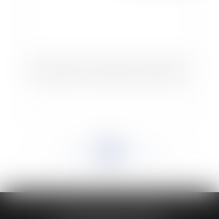
Le périmètre de la surveillance de sûreté étendu
<<
<
...
805
806
807
808
809
810
811
...
>
>>
HUAUMÉ LEPELLETIER ARIN