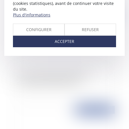
(cookies statistiques), avant de continuer votre visite
du site.
Plus d'informations
Publié le :
23/11/2009
CONFIGURER
REFUSER
ACCEPTER
La France doit modifier sa législation
concernant les terrains à bâtir
Publié le :
20/11/2009