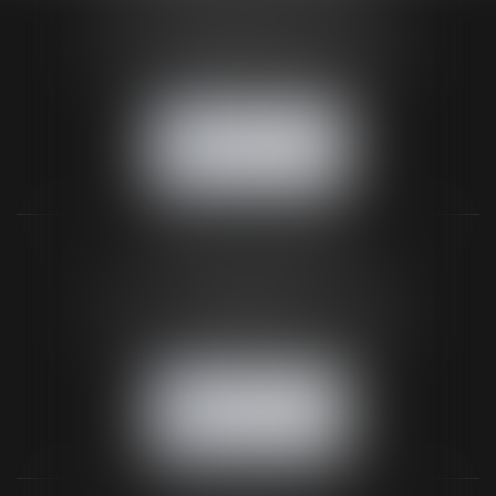
24 Boulevard du Général de Gaulle Bp 46
61200 ARGENTAN
Tél :
02 33 67 00 33
- Fax : 02 33 36 68 97
NOUS CONTACTER
NOUS LOCALISER
BUREAU SECONDAIRE
26 rue de la 11ème Division Britannique
61102 FLERS
Tél :
02 33 66 02 26
- Fax : 02 33 36 68 97
NOUS CONTACTER
NOUS LOCALISER