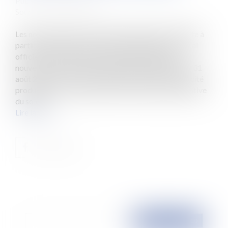
Publié le :
02/09/2010
Source :
www.eurojuris.fr
Les nouveaux tarifs de rachat de l'électricité produite à
partir de panneaux solaires ont été publiés au Journal
officiel le 1er septembre 2010.Photovoltaïque :
nouveaux tarifs de rachat de l'électricité L'arrêté du 31
août 2010 "fixant les conditions d'achat de l'électricité
produite par les installations utilisant l'énergie radiative
du soleil...
Lire la suite
Publié le :
06/09/2010