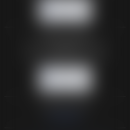
NOUS CONTACTER
NOUS LOCALISER
BUREAU SECONDAIRE
26 rue de la 11ème Division Britannique
61102 FLERS
Tél :
02 33 66 02 26
- Fax : 02 33 36 68 97
NOUS CONTACTER
NOUS LOCALISER
NOS DERNIERS TWEETS