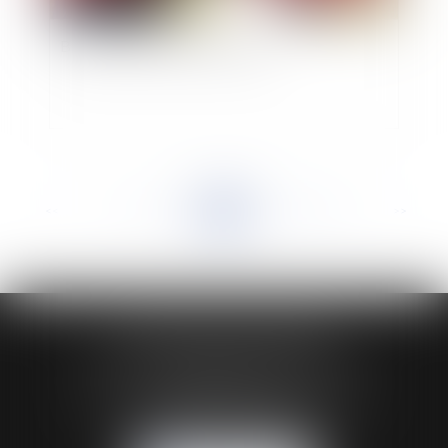
Bons d'achat et rentrée scolaire
<<
<
...
752
753
754
755
756
757
758
...
>
>>
HUAUMÉ LEPELLETIER ARIN
24 Boulevard du Général de Gaulle Bp 46
61200 ARGENTAN
Tél :
02 33 67 00 33
- Fax : 02 33 36 68 97