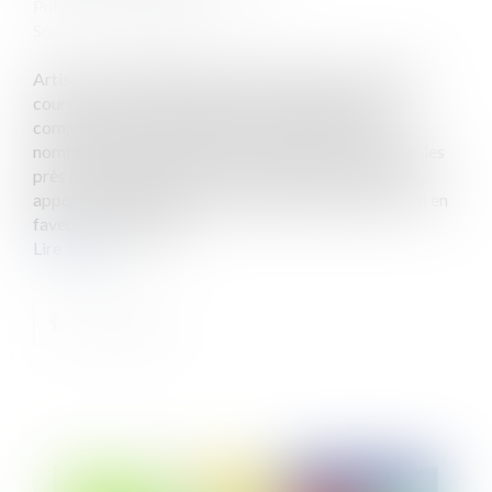
Publié le :
22/09/2022
Source :
www.eurojuris.fr
Artisan, commerçant, profession libérale, consultant,
courtier… Selon les chiffres de l'Urssaf,la France
comptait,fin 2020, 3,8 millions d'indépendants. Un
nombre en hausse de plus de 8 % sur un an, porté par les
près de 2 millions de micro-entrepreneurs. Pour leur
apporter davantage de sécurité et de simplicité, la loi en
faveur de l'activité p...
Lire la suite
Publié le :
22/09/2022