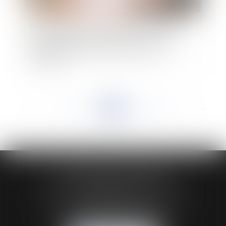
Déontologie des professionnels de santé : les
praticiens doivent communiquer au conseil
départemental de l'ordre leurs contrats
d'exercice
<<
<
...
136
137
138
139
140
141
142
...
>
>>
HUAUMÉ LEPELLETIER ARIN
24 Boulevard du Général de Gaulle Bp 46
61200 ARGENTAN
Tél :
02 33 67 00 33
- Fax : 02 33 36 68 97