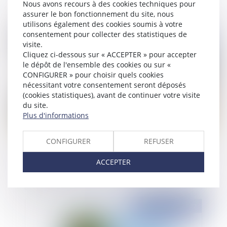
2022
Nous avons recours à des cookies techniques pour
assurer le bon fonctionnement du site, nous
utilisons également des cookies soumis à votre
consentement pour collecter des statistiques de
Publié le :
12/09/2022
visite.
Cliquez ci-dessous sur « ACCEPTER » pour accepter
le dépôt de l'ensemble des cookies ou sur «
CONFIGURER » pour choisir quels cookies
nécessitant votre consentement seront déposés
(cookies statistiques), avant de continuer votre visite
du site.
Plus d'informations
CONFIGURER
REFUSER
La nouvelle profession de commissaire de
justice
ACCEPTER
Publié le :
06/09/2022