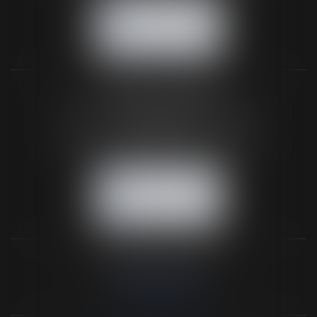
NOUS CONTACTER
NOUS LOCALISER
BUREAU SECONDAIRE
26 rue de la 11ème Division Britannique
61102 FLERS
Tél :
02 33 66 02 26
- Fax : 02 33 36 68 97
NOUS CONTACTER
NOUS LOCALISER
NOS DERNIERS TWEETS