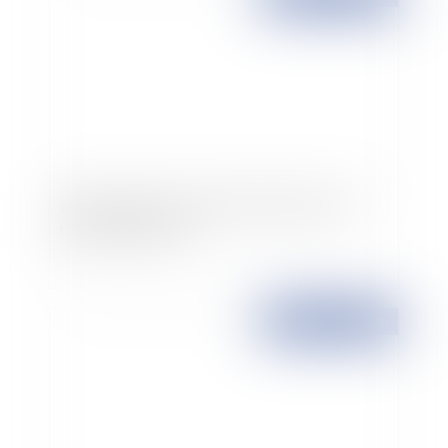
Nature des procès verbaux d'infraction aux
règles d'urbanisme
Publié le :
20/01/2008