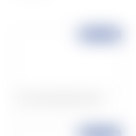
Publié le :
23/01/2008
DPU et droit de préemption de la SAFER
Publié le :
21/01/2008