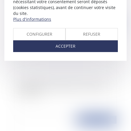
nécessitant votre consentement seront déposés
(cookies statistiques), avant de continuer votre visite
du site.
Plus d'informations
Publié le :
17/01/2008
CONFIGURER
REFUSER
ACCEPTER
La requalification juridique du prêt à usage en
bail à ferme
Publié le :
17/01/2008