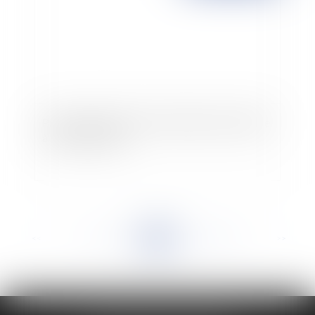
Procès de l'Erika: Total condamné pour atteinte
à l'environnement
<<
<
...
923
924
925
926
927
928
929
...
>
>>