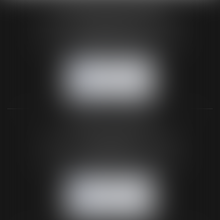
HUAUMÉ LEPELLETIER ARIN
24 Boulevard du Général de Gaulle Bp 46
61200 ARGENTAN
Tél :
02 33 67 00 33
- Fax : 02 33 36 68 97
NOUS CONTACTER
NOUS LOCALISER
BUREAU SECONDAIRE
26 rue de la 11ème Division Britannique
61102 FLERS
Tél :
02 33 66 02 26
- Fax : 02 33 36 68 97
NOUS CONTACTER
NOUS LOCALISER