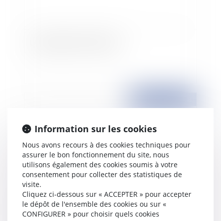
Le partage d'un bien donné
Publié le :
18/01/2008
Information sur les cookies
Nous avons recours à des cookies techniques pour
assurer le bon fonctionnement du site, nous
utilisons également des cookies soumis à votre
consentement pour collecter des statistiques de
visite.
Cliquez ci-dessous sur « ACCEPTER » pour accepter
le dépôt de l'ensemble des cookies ou sur «
De l'expertise judiciaire en matière de
CONFIGURER » pour choisir quels cookies
transsexualisme