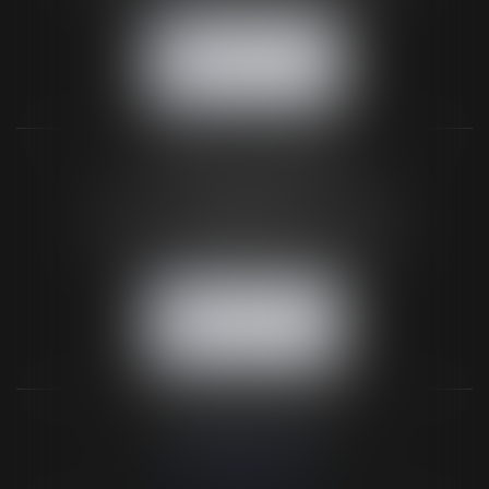
NOUS CONTACTER
NOUS LOCALISER
BUREAU SECONDAIRE
26 rue de la 11ème Division Britannique
61102 FLERS
Tél :
02 33 66 02 26
- Fax : 02 33 36 68 97
NOUS CONTACTER
NOUS LOCALISER
NOS DERNIERS TWEETS