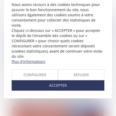
avances en compte courant
Nous avons recours à des cookies techniques pour
assurer le bon fonctionnement du site, nous
utilisons également des cookies soumis à votre
consentement pour collecter des statistiques de
visite.
Publié le :
30/11/2020
Cliquez ci-dessous sur « ACCEPTER » pour accepter
le dépôt de l'ensemble des cookies ou sur «
CONFIGURER » pour choisir quels cookies
nécessitant votre consentement seront déposés
(cookies statistiques), avant de continuer votre visite
du site.
Plus d'informations
CONFIGURER
REFUSER
Dividendes perçus par les travailleurs
ACCEPTER
indépendants : quelle assiette retenir pour
assujettir les dividendes à cotisations sociales ?
Publié le :
27/11/2020