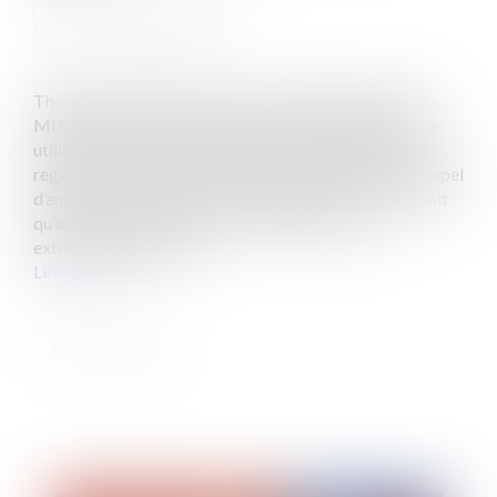
Auteur : BOUTON Arnaud
Publié le :
30/11/2020
Source :
www.eurojuris.fr
Thème d’un épisode de la série d’anticipation BLACK-
MIROR, le devenir des profils sociaux au décès de leur
utilisateur est une problématique contemporaine. Au
regard des nombreuses activations automatiques (rappel
d’anniversaire, notifications, « invitation », etc. …), le fait
qu’un compte survive à son utilisateur peut être
extrêmement préjudic...
Lire la suite