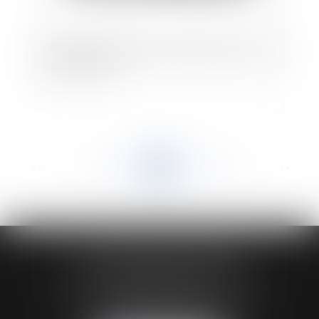
Obligation de délivrance du bailleur tout au long
de la vie du bail
<<
<
...
189
190
191
192
193
194
195
...
>
>>
HUAUMÉ LEPELLETIER ARIN
24 Boulevard du Général de Gaulle Bp 46
61200 ARGENTAN
Tél :
02 33 67 00 33
- Fax : 02 33 36 68 97