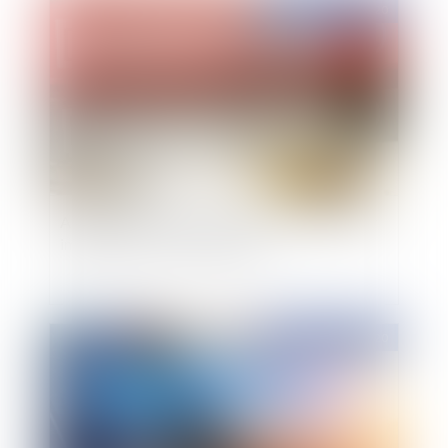
Publié le :
01/12/2020
Application de la jurisprudence Czabaj au rejet
implicite d'un recours gracieux
Publié le :
30/11/2020