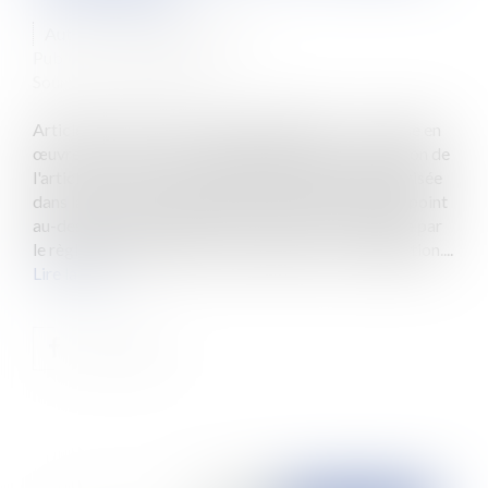
Auteur : DROUINEAU 1927
Publié le :
23/02/2023
Source :
www.eurojuris.fr
Article R. 152-5-1 du code de l’urbanisme : « La mise en
œuvre d'un dispositif de végétalisation en application de
l'article L. 152-5-1 du code de l'urbanisme est autorisée
dans la limite d'un dépassement d'un mètre en tout point
au-dessus de la hauteur de la construction autorisée par
le règlement du plan local d'urbanisme, hors végétation....
Lire la suite