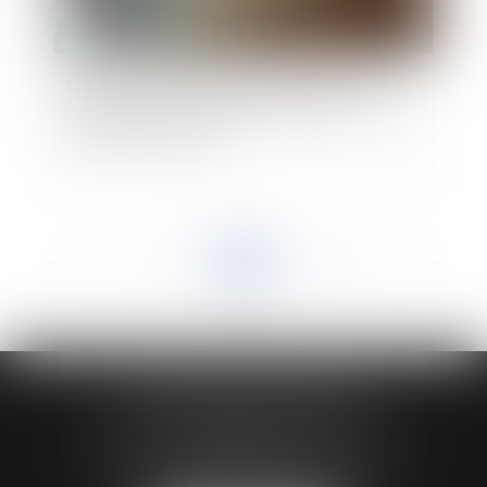
L'exercice d'une activité interdite par un
règlement de copropriété constitue un trouble
manifestement illicite
<<
<
...
118
119
120
121
122
123
124
...
>
>>
HUAUMÉ LEPELLETIER ARIN
24 Boulevard du Général de Gaulle Bp 46
61200 ARGENTAN
Tél :
02 33 67 00 33
- Fax : 02 33 36 68 97