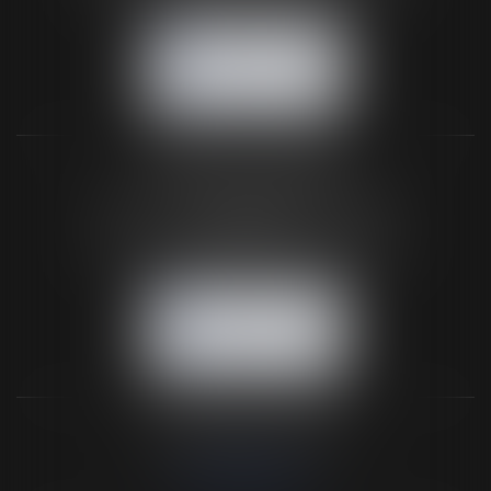
NOUS CONTACTER
NOUS LOCALISER
BUREAU SECONDAIRE
26 rue de la 11ème Division Britannique
61102 FLERS
Tél :
02 33 66 02 26
- Fax : 02 33 36 68 97
NOUS CONTACTER
NOUS LOCALISER
NOS DERNIERS TWEETS