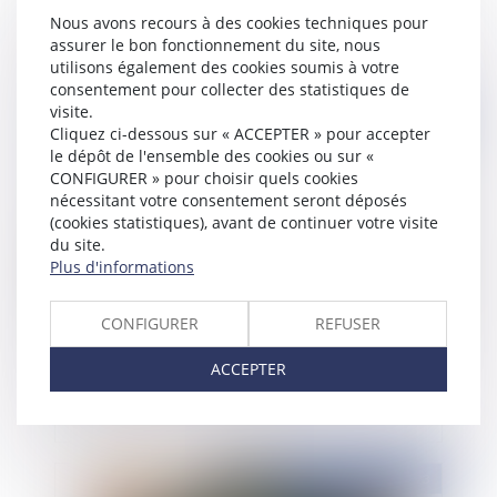
harcèlement ne prive pas le salarié de faire
Nous avons recours à des cookies techniques pour
valoir la violation de l’employeur à son
assurer le bon fonctionnement du site, nous
obligation de prévention du harcèlement
utilisons également des cookies soumis à votre
consentement pour collecter des statistiques de
visite.
Publié le :
24/02/2023
Cliquez ci-dessous sur « ACCEPTER » pour accepter
le dépôt de l'ensemble des cookies ou sur «
CONFIGURER » pour choisir quels cookies
nécessitant votre consentement seront déposés
(cookies statistiques), avant de continuer votre visite
du site.
Plus d'informations
CONFIGURER
REFUSER
Clarification du statut du transporteur qui sous-
ACCEPTER
traite les opérations de transport
Publié le :
23/02/2023