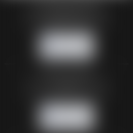
HUAUMÉ LEPELLETIER ARIN
24 Boulevard du Général de Gaulle Bp 46
61200 ARGENTAN
Tél :
02 33 67 00 33
- Fax : 02 33 36 68 97
NOUS CONTACTER
NOUS LOCALISER
BUREAU SECONDAIRE
26 rue de la 11ème Division Britannique
61102 FLERS
Tél :
02 33 66 02 26
- Fax : 02 33 36 68 97
NOUS CONTACTER
NOUS LOCALISER