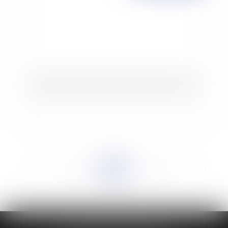
L'exploitation d'une salle de cinéma par une SEM
<<
<
...
947
948
949
950
951
952
953
...
>
>>