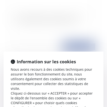
L'OIT s'apprêterait à condamner le CNE
Publié le :
23/10/2007
Information sur les cookies
Nous avons recours à des cookies techniques pour
assurer le bon fonctionnement du site, nous
utilisons également des cookies soumis à votre
consentement pour collecter des statistiques de
visite.
Cliquez ci-dessous sur « ACCEPTER » pour accepter
Immigration : version finale de l'amendement
le dépôt de l'ensemble des cookies ou sur «
sur les tests ADN
CONFIGURER » pour choisir quels cookies