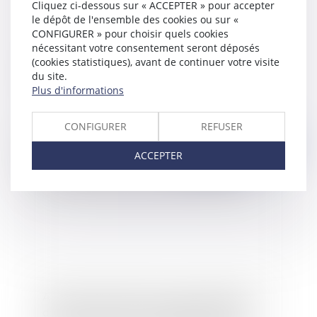
Cliquez ci-dessous sur « ACCEPTER » pour accepter
le dépôt de l'ensemble des cookies ou sur «
CONFIGURER » pour choisir quels cookies
nécessitant votre consentement seront déposés
(cookies statistiques), avant de continuer votre visite
Collectivités publiques : ne négligez pas le titre
du site.
exécutoire après expertise construction !
Plus d'informations
CONFIGURER
REFUSER
Publié le :
26/07/2017
ACCEPTER
Affaire Vincent Lambert : le nouveau médecin
devra se prononcer sur l’engagement d’une