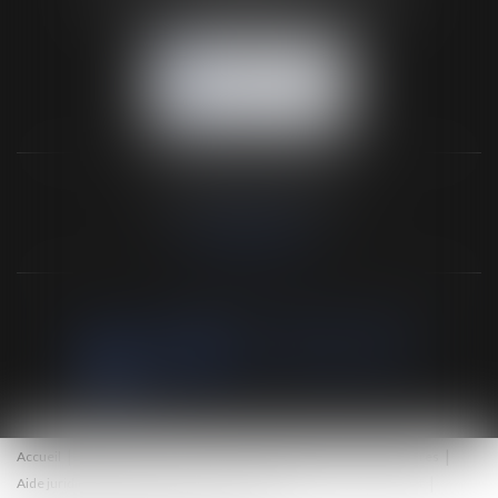
Tél :
02 33 66 02 26
- Fax : 02 33 36 68 97
NOUS CONTACTER
NOUS LOCALISER
NOS DERNIERS TWEETS
Accueil
Le cabinet
Les associés et l'équipe
Vente aux enchères
Aide juridictionnelle
Honoraires
Eurojuris
Actus
Contact