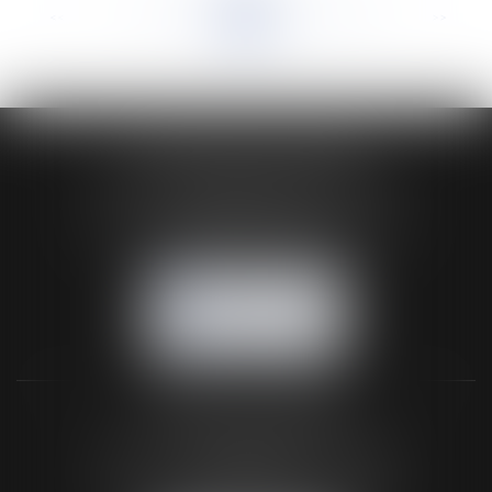
<<
<
...
342
343
344
345
346
347
348
...
>
>>
HUAUMÉ LEPELLETIER ARIN
24 Boulevard du Général de Gaulle Bp 46
61200 ARGENTAN
Tél :
02 33 67 00 33
- Fax : 02 33 36 68 97
NOUS CONTACTER
NOUS LOCALISER
BUREAU SECONDAIRE
26 rue de la 11ème Division Britannique
61102 FLERS