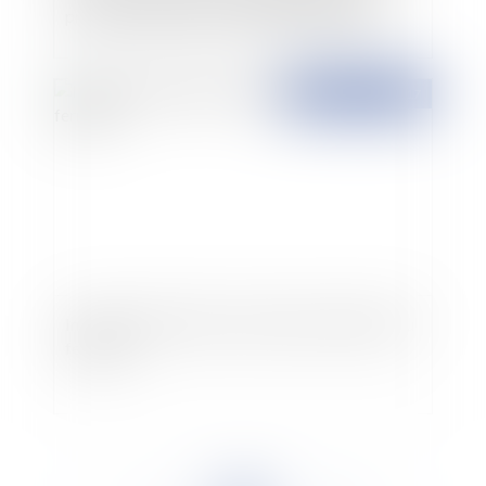
procédure d’examen d'arrêt des traitements
Publié le :
26/07/2017
Incidents climatiques : dispense de paiement du
fermage