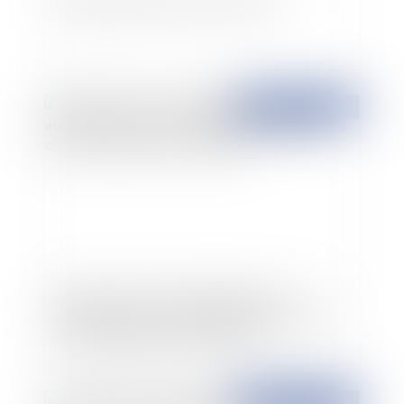
Maintien du taux du Livret A à 0,75%
Publié le :
27/07/2017
Refus de prescrire à un hôpital que soit
administré un autre traitement que celui qu’il a
choisi de pratiquer sur un patient
Publié le :
27/07/2017