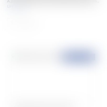
A, placement garanti par l’État, intégralement défiscalis...
Lire la suite
Publié le :
27/07/2017