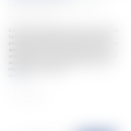
Auteur : VINCENT-ALQUIE Marie-Christine
Publié le :
19/03/2019
Source :
www.eurojuris.fr
Contrairement à une idée bien répandue, surtout depuis
l’affaire de Johny HALLYDAY, en France les enfants
peuvent être déshérités par l’un de leur parent, au moins
apparemment. Un père (ce peut être une mère mais,
statistiquement, c’est moins répandu…) divorcé ou veuf
se remarie et se trouve au moment du décès sous le
régime de la communauté un...
Lire la suite