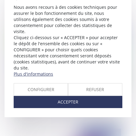
père…Attention à la procédure choisie !
Nous avons recours à des cookies techniques pour
assurer le bon fonctionnement du site, nous
utilisons également des cookies soumis à votre
consentement pour collecter des statistiques de
visite.
Publié le :
19/03/2019
Cliquez ci-dessous sur « ACCEPTER » pour accepter
le dépôt de l'ensemble des cookies ou sur «
CONFIGURER » pour choisir quels cookies
nécessitant votre consentement seront déposés
(cookies statistiques), avant de continuer votre visite
du site.
Plus d'informations
CONFIGURER
REFUSER
Procédure d'évaluation de parts de SARL : la
ACCEPTER
désignation de l'expert par voie de requête est
possible
Publié le :
18/03/2019