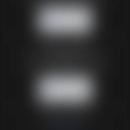
NOUS CONTACTER
NOUS LOCALISER
BUREAU SECONDAIRE
26 rue de la 11ème Division Britannique
61102 FLERS
Tél :
02 33 66 02 26
- Fax : 02 33 36 68 97
NOUS CONTACTER
NOUS LOCALISER
NOS DERNIERS TWEETS