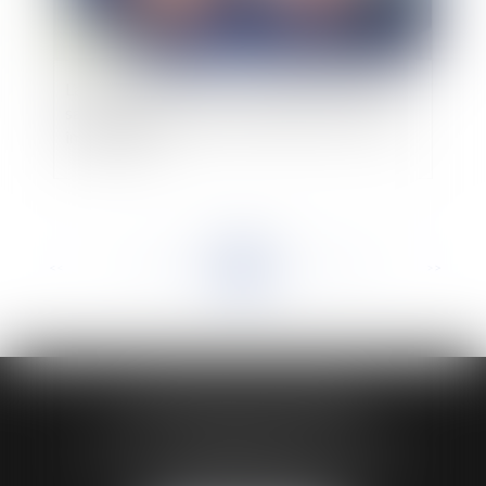
L’agent immobilier peut-il obtenir paiement de
sa commission avant la réalisation de la vente
immobilière ?
<<
<
...
267
268
269
270
271
272
273
...
>
>>
HUAUMÉ LEPELLETIER ARIN
24 Boulevard du Général de Gaulle Bp 46
61200 ARGENTAN
Tél :
02 33 67 00 33
- Fax : 02 33 36 68 97