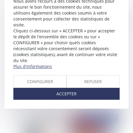
Nous avons recours à des cookies techniques pour
assurer le bon fonctionnement du site, nous
utilisons également des cookies soumis à votre
consentement pour collecter des statistiques de
Publié le :
05/07/2022
visite.
Cliquez ci-dessous sur « ACCEPTER » pour accepter
le dépôt de l'ensemble des cookies ou sur «
CONFIGURER » pour choisir quels cookies
nécessitant votre consentement seront déposés
(cookies statistiques), avant de continuer votre visite
du site.
Plus d'informations
CONFIGURER
REFUSER
Loyers dus pendant la période covid : la cour de
cassation a tranché !
ACCEPTER
Publié le :
05/07/2022