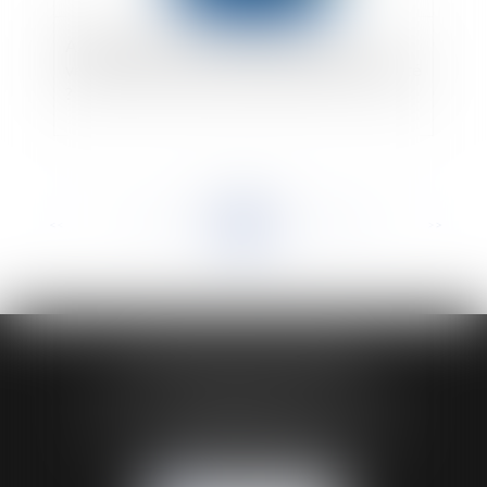
Accident de service : quand commence le
versement de l’allocation temporaire d’invalidité
?
<<
<
...
139
140
141
142
143
144
145
...
>
>>
HUAUMÉ LEPELLETIER ARIN
24 Boulevard du Général de Gaulle Bp 46
61200 ARGENTAN
Tél :
02 33 67 00 33
- Fax : 02 33 36 68 97