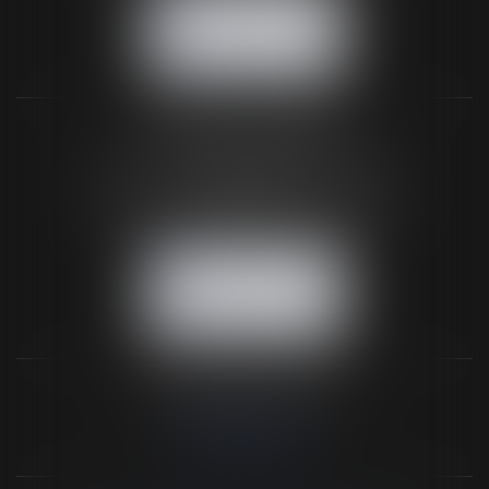
NOUS CONTACTER
NOUS LOCALISER
BUREAU SECONDAIRE
26 rue de la 11ème Division Britannique
61102 FLERS
Tél :
02 33 66 02 26
- Fax : 02 33 36 68 97
NOUS CONTACTER
NOUS LOCALISER
NOS DERNIERS TWEETS