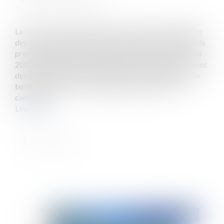
Source :
www.eurojuris.fr
La Cour de Cassation était très attendue sur l’exigibilité
des loyers durant la période Covid, notamment durant la
première période de confinement du 15 mars au 11 mai
2020. Les juridictions des référés avaient été saisies avec
des décisions parfois contradictoires sur l’ensemble du
territoire français. Certains juges des référés ont
condamn...
Lire la suite
Publié le :
07/07/2022