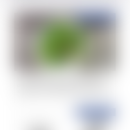
Publié le :
29/10/2015
L’arrêté du 9 mai 2006 relatif aux nutriments
pouvant être employés dans les compléments
alimentaires : une nouvelle contestation en cours
Publié le :
27/10/2015