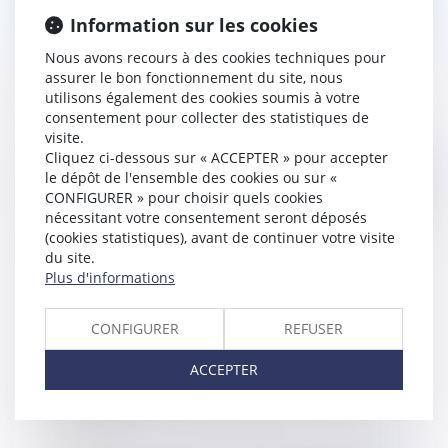
Information sur les cookies
Nous avons recours à des cookies techniques pour
Baisse des tarifs réglementés du gaz au 1er
assurer le bon fonctionnement du site, nous
novembre 2015
utilisons également des cookies soumis à votre
consentement pour collecter des statistiques de
visite.
Cliquez ci-dessous sur « ACCEPTER » pour accepter
le dépôt de l'ensemble des cookies ou sur «
Publié le :
30/10/2015
CONFIGURER » pour choisir quels cookies
nécessitant votre consentement seront déposés
(cookies statistiques), avant de continuer votre visite
du site.
Plus d'informations
CONFIGURER
REFUSER
ACCEPTER
Scandale VOLKSWAGEN, quelles conséquences
pour vous ?