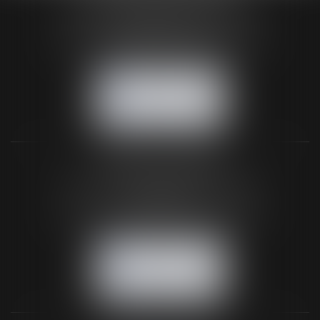
24 Boulevard du Général de Gaulle Bp 46
61200 ARGENTAN
Tél :
02 33 67 00 33
- Fax : 02 33 36 68 97
NOUS CONTACTER
NOUS LOCALISER
BUREAU SECONDAIRE
26 rue de la 11ème Division Britannique
61102 FLERS
Tél :
02 33 66 02 26
- Fax : 02 33 36 68 97
NOUS CONTACTER
NOUS LOCALISER