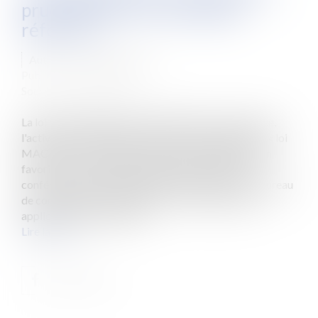
prud’homale, une véritable
réforme ?
Auteur : TEXIER Delphine
Publié le :
27/10/2015
Source :
www.eurojuris.fr
La loi n° 2015-990 du 6 août 2015 pour la croissance,
l'activité et l'égalité des chances économiques, dite « loi
MACRON », a réformé la procédure prud’homale en
favorisant la résolution amiable des conflits et en
conférant des prérogatives plus importantes au « bureau
de conciliation et d’orientation ».Ces mesures sont
applicables aux instances...
Lire la suite