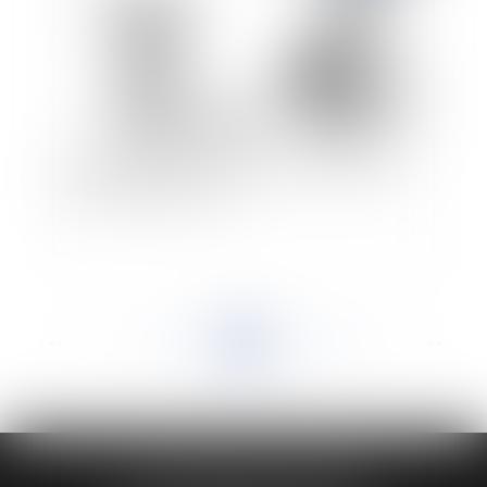
La loi MACRON et la procédure prud’homale,
une véritable réforme ?
<<
<
...
421
422
423
424
425
426
427
...
>
>>
HUAUMÉ LEPELLETIER ARIN