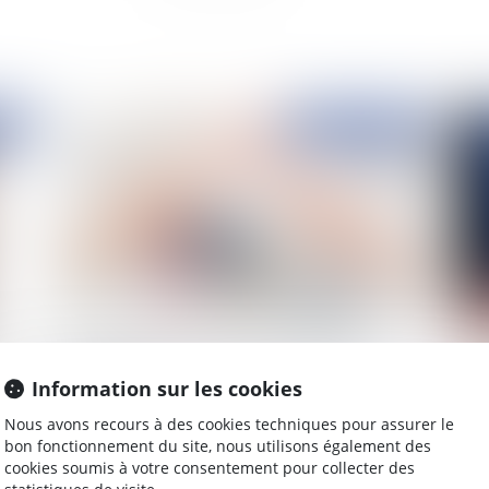
2022
Publié le :
04/04/2022
La loi Lemoine sur l'assurance emprunteur
La
immobilier
obl
Information sur les cookies
d'
Nous avons recours à des cookies techniques pour assurer le
bon fonctionnement du site, nous utilisons également des
cookies soumis à votre consentement pour collecter des
2022
Publié le :
31/03/2022