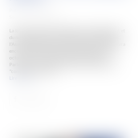
Publié le :
05/10/2018
Source :
www.eurojuris.fr
La loi Elan (Evolution du logement, de l'aménagement et
du numérique) vient d'être définitivement validée par
l'Assemblée nationale le 3 octobre 2018. Le texte devra
encore être soumis à un dernier vote du Sénat le 16
octobre pour être adopté définitivement par le
Parlement. La loi Elan vise, selon le Gouvernement à
"construire plus, mieux...
Lire la suite