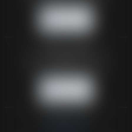
NOUS CONTACTER
NOUS LOCALISER
BUREAU SECONDAIRE
26 rue de la 11ème Division Britannique
61102 FLERS
Tél :
02 33 66 02 26
- Fax : 02 33 36 68 97
NOUS CONTACTER
NOUS LOCALISER
NOS DERNIERS TWEETS