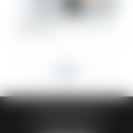
Employeur et salarié face à la modification du
contrat de travail
<<
<
...
288
289
290
291
292
293
294
...
>
>>
HUAUMÉ LEPELLETIER ARIN
24 Boulevard du Général de Gaulle Bp 46
61200 ARGENTAN
Tél :
02 33 67 00 33
- Fax : 02 33 36 68 97