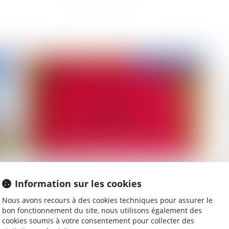
2015
Publié le :
09/03/2015
Décrets d'application de la loi ALUR en matière
Co
de droit de préemption urbain
pou
Information sur les cookies
Nous avons recours à des cookies techniques pour assurer le
bon fonctionnement du site, nous utilisons également des
cookies soumis à votre consentement pour collecter des