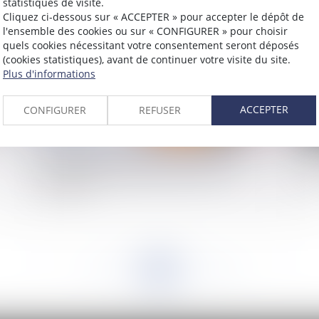
2015
statistiques de visite.
Publié le :
05/03/2015
Cliquez ci-dessous sur « ACCEPTER » pour accepter le dépôt de
l'ensemble des cookies ou sur « CONFIGURER » pour choisir
quels cookies nécessitant votre consentement seront déposés
(cookies statistiques), avant de continuer votre visite du site.
Plus d'informations
ACCEPTER
CONFIGURER
REFUSER
La communication aux parties du sens des
La 
conclusions du rapporteur public avant
ma
l’audience
<<
<
...
449
450
451
452
453
454
455
...
>
>>