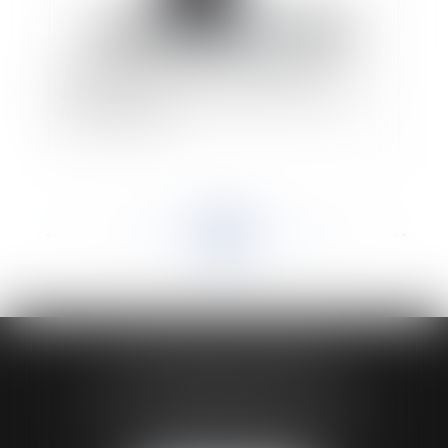
L’obligation de sécurité de l'employeur
comprend la prise en compte de la charge de
travail du salarié
<<
<
...
105
106
107
108
109
110
111
...
>
>>
HUAUMÉ LEPELLETIER ARIN
24 Boulevard du Général de Gaulle Bp 46
61200 ARGENTAN
Tél :
02 33 67 00 33
- Fax : 02 33 36 68 97