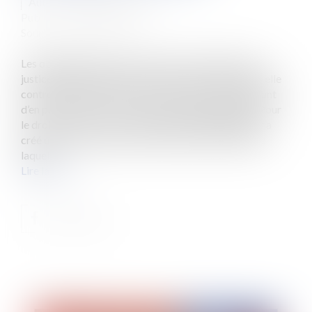
Auteur : PROVANSAL Alain
Publié le :
29/06/2023
Source :
www.eurojuris.fr
Les obligations entre les parties ou les décisions de
justice peuvent générer une créance de l’une d’entre elle
contre l’autre (ou les autres). Mais la durée permettant
d’en poursuivre le recouvrement n’est pas illimitée. Pour
le droit à l’oubli raccourci depuis 2008 le législateur a
créé une prescription extinctive à partir de l’effet de
laquel...
Lire la suite