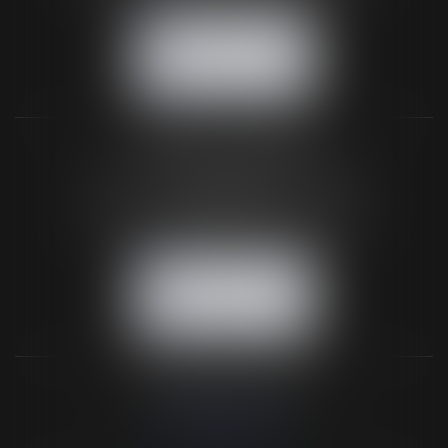
NOUS CONTACTER
NOUS LOCALISER
BUREAU SECONDAIRE
26 rue de la 11ème Division Britannique
61102 FLERS
Tél :
02 33 66 02 26
- Fax : 02 33 36 68 97
NOUS CONTACTER
NOUS LOCALISER
NOS DERNIERS TWEETS