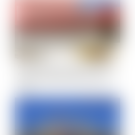
Publié le :
03/07/2023
Rémunération variable : l’atteinte de l’objectif
entraîne le versement du bonus même en cas de
départ du salarié avant la date de versement
prévue
Publié le :
03/07/2023