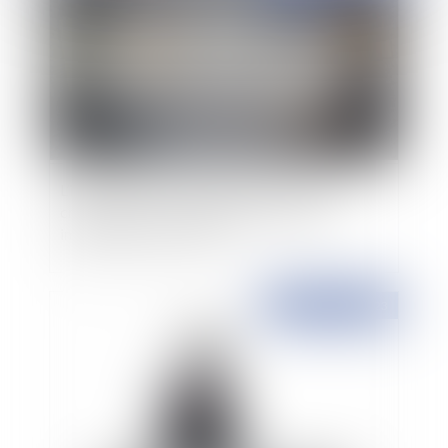
L’interruption de la prescription du titre de
créance par le commandement de saisie
immobilière et ses aléas
Publié le :
29/06/2023