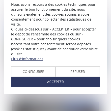
Attention à la concurrence déloyale !
Nous avons recours à des cookies techniques pour
assurer le bon fonctionnement du site, nous
utilisons également des cookies soumis à votre
consentement pour collecter des statistiques de
visite.
Publié le :
29/06/2023
Cliquez ci-dessous sur « ACCEPTER » pour accepter
le dépôt de l'ensemble des cookies ou sur «
CONFIGURER » pour choisir quels cookies
nécessitant votre consentement seront déposés
(cookies statistiques), avant de continuer votre visite
du site.
Plus d'informations
CONFIGURER
REFUSER
Loi Littoral - Article L. 121-8 du code de
ACCEPTER
l’urbanisme modifié par l’article 42 de la loi
ELAN : précisions sur la notion de « secteurs
déjà urbanisés »
Publié le :
29/06/2023