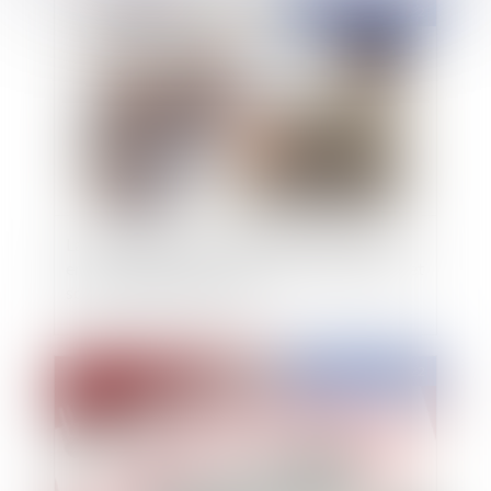
Publié le :
18/03/2022
La conciliation dans le cadre d'un désaccord
entre un médecin coordonnateur d'un EHPAD et
son autorité hiérarchique
Publié le :
17/03/2022