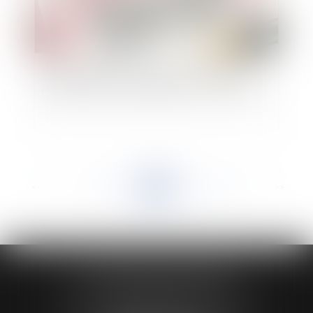
Le tout premier code général de la fonction
publique est entré en vigueur le 1er mars 2022 !
<<
<
...
147
148
149
150
151
152
153
...
>
>>
HUAUMÉ LEPELLETIER ARIN
24 Boulevard du Général de Gaulle Bp 46
61200 ARGENTAN