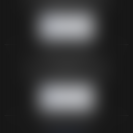
Tél :
02 33 67 00 33
- Fax : 02 33 36 68 97
NOUS CONTACTER
NOUS LOCALISER
BUREAU SECONDAIRE
26 rue de la 11ème Division Britannique
61102 FLERS
Tél :
02 33 66 02 26
- Fax : 02 33 36 68 97
NOUS CONTACTER
NOUS LOCALISER
NOS DERNIERS TWEETS