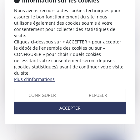
Information sur les cookies
Limites au remboursement du compte courant
Nous avons recours à des cookies techniques pour
d’associé
assurer le bon fonctionnement du site, nous
utilisons également des cookies soumis à votre
consentement pour collecter des statistiques de
visite.
Publié le :
23/03/2022
Cliquez ci-dessous sur « ACCEPTER » pour accepter
le dépôt de l'ensemble des cookies ou sur «
CONFIGURER » pour choisir quels cookies
nécessitant votre consentement seront déposés
(cookies statistiques), avant de continuer votre visite
du site.
Plus d'informations
CONFIGURER
REFUSER
Digital Market Act : Les Américains en rêvent ?
ACCEPTER
Les Européens le font !