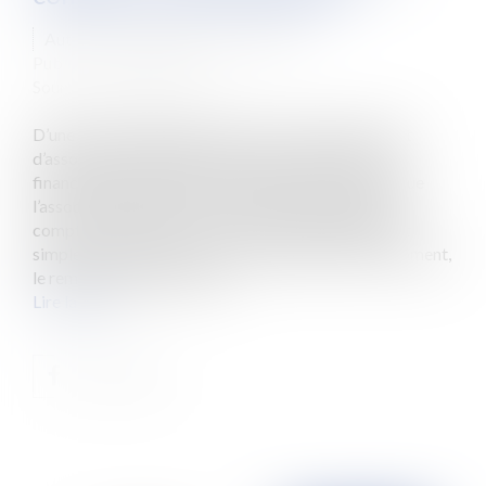
Auteur : GAUCHER-PIOLA Alexis
Publié le :
25/03/2022
Source :
www.eurojuris.fr
D’une manière générale, l’avance en compte courant
d’associé est considérée comme un instrument de
financement extra-bancaire. Mais qu’en est-il lorsque
l’associé souhaite se voir remboursé sans délai son
compte courant d’associé ? Le principe juridique est
simple : L’associé est en droit de réclamer, à tout moment,
le remboursement de son c...
Lire la suite