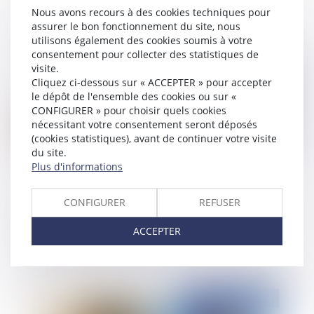
prescription et de forclusion de la demande
Nous avons recours à des cookies techniques pour
d'expertise judiciaire
assurer le bon fonctionnement du site, nous
utilisons également des cookies soumis à votre
consentement pour collecter des statistiques de
visite.
Publié le :
07/05/2024
Cliquez ci-dessous sur « ACCEPTER » pour accepter
le dépôt de l'ensemble des cookies ou sur «
CONFIGURER » pour choisir quels cookies
nécessitant votre consentement seront déposés
(cookies statistiques), avant de continuer votre visite
du site.
Plus d'informations
CONFIGURER
REFUSER
Encadrement dans le temps de l'action en
ACCEPTER
garantie des vices cachés
Publié le :
07/05/2024