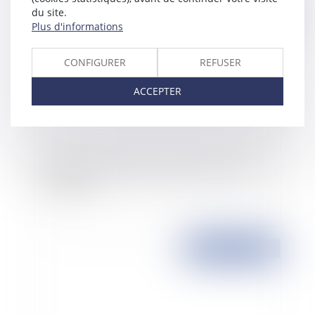
du site.
Publié le :
22/04/2009
Plus d'informations
CONFIGURER
REFUSER
ACCEPTER
Procédure parlementaire: publication de la loi
organique
Publié le :
21/04/2009