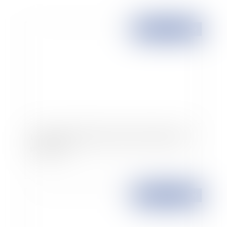
Publié le :
23/04/2009
Le dossier médical personnel: lancement prévu
pour 2010
Publié le :
23/04/2009