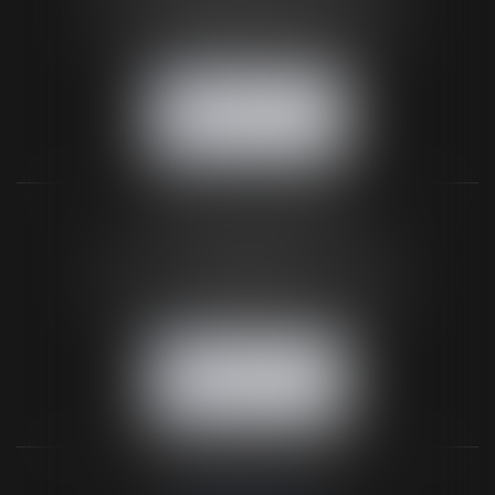
61200 ARGENTAN
Tél :
02 33 67 00 33
- Fax : 02 33 36 68 97
NOUS CONTACTER
NOUS LOCALISER
BUREAU SECONDAIRE
26 rue de la 11ème Division Britannique
61102 FLERS
Tél :
02 33 66 02 26
- Fax : 02 33 36 68 97
NOUS CONTACTER
NOUS LOCALISER
NOS DERNIERS TWEETS