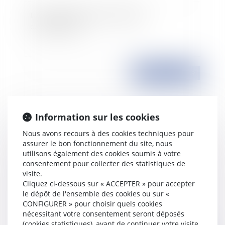
Le projet de réforme du crédit à la
consommation
Publié le :
22/04/2009
Information sur les cookies
Nous avons recours à des cookies techniques pour
assurer le bon fonctionnement du site, nous
utilisons également des cookies soumis à votre
consentement pour collecter des statistiques de
visite.
Droit des marques et Traité de Singapour
Cliquez ci-dessous sur « ACCEPTER » pour accepter
le dépôt de l'ensemble des cookies ou sur «
CONFIGURER » pour choisir quels cookies
nécessitant votre consentement seront déposés
(cookies statistiques), avant de continuer votre visite