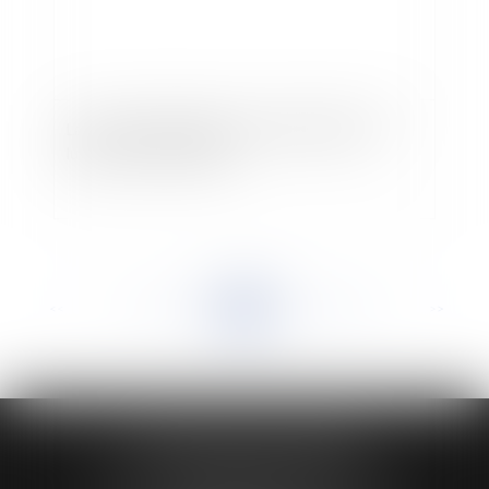
La loi de mobilisation pour le logement et la
lutte contre l'exclusion
<<
<
...
846
847
848
849
850
851
852
...
>
>>
HUAUMÉ LEPELLETIER ARIN
24 Boulevard du Général de Gaulle Bp 46