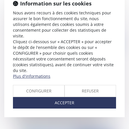
Information sur les cookies
L’adoption intrafamiliale dans un contexte de
Nous avons recours à des cookies techniques pour
séparation : la rétractation du consentement du
assurer le bon fonctionnement du site, nous
conjoint doit intervenir dans le délai de deux
utilisons également des cookies soumis à votre
mois
consentement pour collecter des statistiques de
visite.
Cliquez ci-dessous sur « ACCEPTER » pour accepter
Publié le :
06/06/2023
le dépôt de l'ensemble des cookies ou sur «
CONFIGURER » pour choisir quels cookies
nécessitant votre consentement seront déposés
(cookies statistiques), avant de continuer votre visite
du site.
Plus d'informations
CONFIGURER
REFUSER
ACCEPTER
Un contrat de livraison et de pose de panneaux
photovoltaiques et de chauffe eau, avec mise en
service, peut constituer un contrat de vente
excluant alors le régime de garantie des