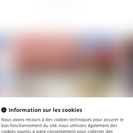
2023
Publié le :
17/03/2023
Le bail emphytéotique administratif et
L’
Information sur les cookies
l'obligation de consulter le service des domaines
ça
Nous avons recours à des cookies techniques pour assurer le
bon fonctionnement du site, nous utilisons également des
cookies soumis à votre consentement pour collecter des