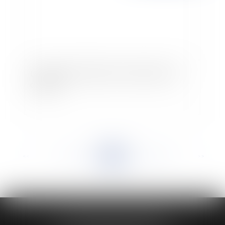
Le projet de loi relatif aux commissaires aux
comptes
<<
<
...
852
853
854
855
856
857
858
...
>
>>
HUAUMÉ LEPELLETIER ARIN