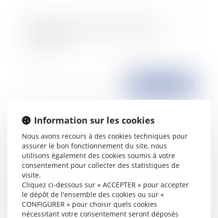
Ouverture du procès du père incestueux
autrichien
Publié le :
16/03/2009
Information sur les cookies
Nous avons recours à des cookies techniques pour
assurer le bon fonctionnement du site, nous
utilisons également des cookies soumis à votre
consentement pour collecter des statistiques de
visite.
Cliquez ci-dessous sur « ACCEPTER » pour accepter
Baisse de la TVA dans la restauration
le dépôt de l'ensemble des cookies ou sur «
CONFIGURER » pour choisir quels cookies
nécessitant votre consentement seront déposés