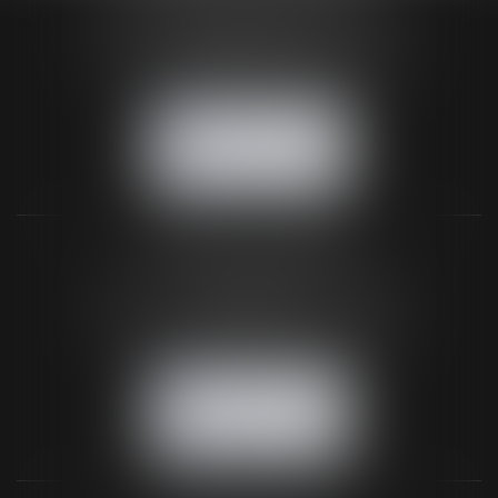
24 Boulevard du Général de Gaulle Bp 46
61200 ARGENTAN
Tél :
02 33 67 00 33
- Fax : 02 33 36 68 97
NOUS CONTACTER
NOUS LOCALISER
BUREAU SECONDAIRE
26 rue de la 11ème Division Britannique
61102 FLERS
Tél :
02 33 66 02 26
- Fax : 02 33 36 68 97
NOUS CONTACTER
NOUS LOCALISER