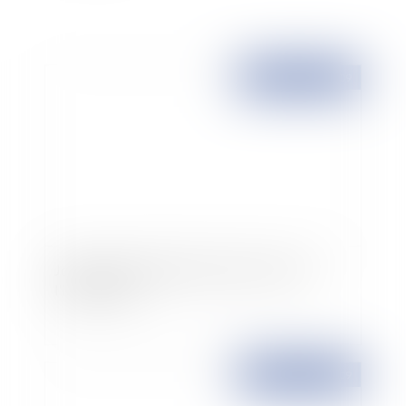
Publié le :
19/03/2009
Josef Fritzl condamné à la prison à vie et à
l'internement
Publié le :
17/03/2009