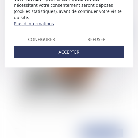
simplification de la procédure civile, à la
nécessitant votre consentement seront déposés
communication électronique et à la résolution
(cookies statistiques), avant de continuer votre visite
amiable des différends
du site.
Plus d'informations
Publié le :
24/03/2015
CONFIGURER
REFUSER
ACCEPTER
Réception des ouvrages et bonnes manières, ce
que l’Histoire nous enseigne …
Publié le :
20/03/2015