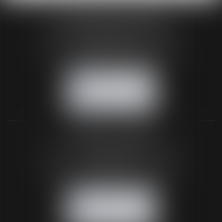
HUAUMÉ LEPELLETIER ARIN
24 Boulevard du Général de Gaulle Bp 46
61200 ARGENTAN
Tél :
02 33 67 00 33
- Fax : 02 33 36 68 97
NOUS CONTACTER
NOUS LOCALISER
BUREAU SECONDAIRE
26 rue de la 11ème Division Britannique
61102 FLERS
Tél :
02 33 66 02 26
- Fax : 02 33 36 68 97
NOUS CONTACTER
NOUS LOCALISER