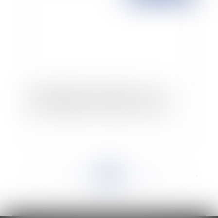
INTERNATIONAL CONTRACTS: THE
CROSS-BORDER COMMERCIAL AGENT
<<
<
...
447
448
449
450
451
452
453
...
>
>>