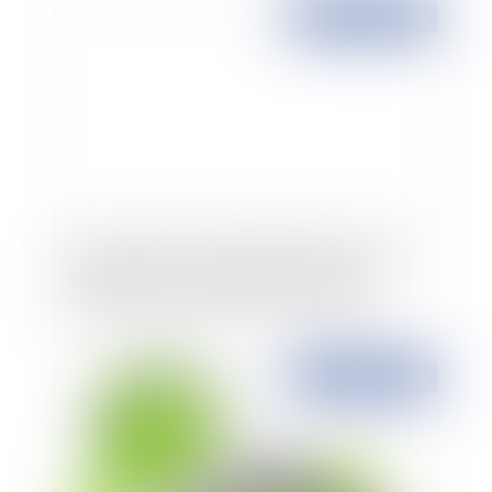
Publié le :
07/04/2015
Procédure civile: sur les dispositions 18, 19 et
21 du décret n° 2015-282 du 11 mars 2015
applicables à compter du 1er avril 2015
Publié le :
27/03/2015