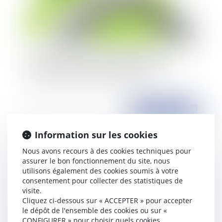
Le fait d'être propriétaire de sa résidence
principale n'est pas un obstacle à l'ouverture
d'une procédure de surendettement
Publié le :
27/03/2015
Information sur les cookies
Nous avons recours à des cookies techniques pour
assurer le bon fonctionnement du site, nous
utilisons également des cookies soumis à votre
consentement pour collecter des statistiques de
visite.
Cliquez ci-dessous sur « ACCEPTER » pour accepter
le dépôt de l'ensemble des cookies ou sur «
Parution du décret du 11 mars 2015 relatif à la
CONFIGURER » pour choisir quels cookies