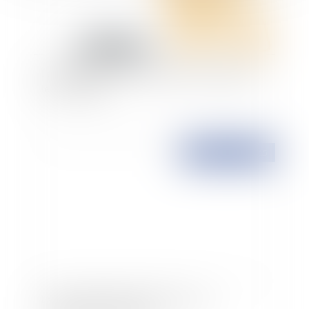
Les contrats à durée déterminée en Espagne et
leur résiliation
Publié le :
23/06/2015
La mise en demeure de conclure - Les