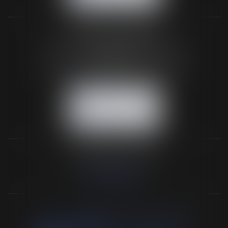
BUREAU SECONDAIRE
26 rue de la 11ème Division Britannique
61102 FLERS
Tél :
02 33 66 02 26
- Fax : 02 33 36 68 97
NOUS CONTACTER
NOUS LOCALISER
NOS DERNIERS TWEETS