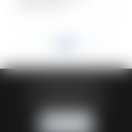
conséquences du silence
<<
<
...
437
438
439
440
441
442
443
...
>
>>
HUAUMÉ LEPELLETIER ARIN
24 Boulevard du Général de Gaulle Bp 46
61200 ARGENTAN
Tél :
02 33 67 00 33
- Fax : 02 33 36 68 97
NOUS CONTACTER
NOUS LOCALISER