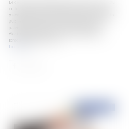
Le décret pris pour l'application de l'article L. 112-6 du
code monétaire et financier relatif à l'interdiction du
paiement en espèces de certaines créances vient d'être
publié.Le décret du 24 juin 2015 abaisse le seuil de
paiement en espèces ou au moyen de monnaie
électronique à 1 000 euros, au lieu de 3 000 euros,
lorsque le débiteur est rési...
Lire la suite
Publié le :
30/06/2015