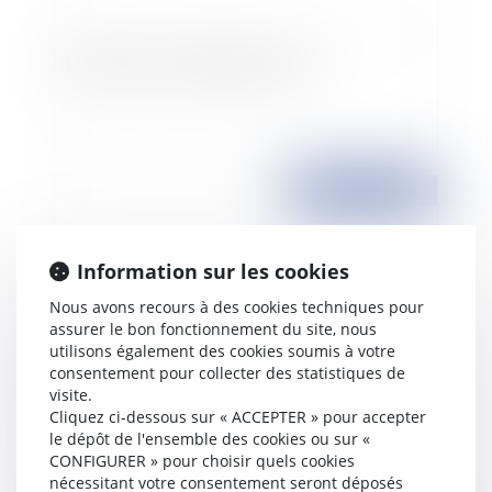
Hépatite C et charge de la preuve
Publié le :
26/03/2008
Information sur les cookies
Nous avons recours à des cookies techniques pour
assurer le bon fonctionnement du site, nous
utilisons également des cookies soumis à votre
consentement pour collecter des statistiques de
visite.
Cliquez ci-dessous sur « ACCEPTER » pour accepter
La consécration du terrain en continuité de
le dépôt de l'ensemble des cookies ou sur «
l'agglomération
CONFIGURER » pour choisir quels cookies
nécessitant votre consentement seront déposés