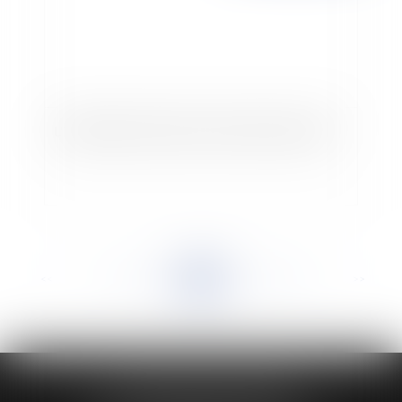
L'interdiction de licencier une femme enceinte
<<
<
...
909
910
911
912
913
914
915
...
>
>>
HUAUMÉ LEPELLETIER ARIN