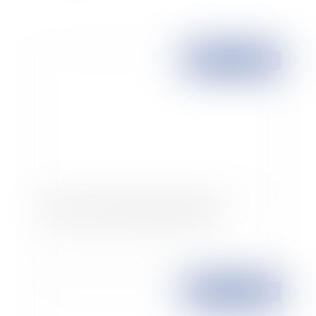
Publié le :
31/03/2008
La lutte contre le piratage s'intensifie
Publié le :
31/03/2008