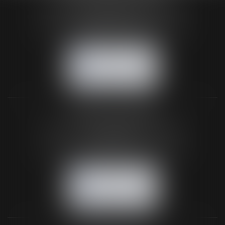
24 Boulevard du Général de Gaulle Bp 46
61200 ARGENTAN
Tél :
02 33 67 00 33
- Fax : 02 33 36 68 97
NOUS CONTACTER
NOUS LOCALISER
BUREAU SECONDAIRE
26 rue de la 11ème Division Britannique
61102 FLERS
Tél :
02 33 66 02 26
- Fax : 02 33 36 68 97
NOUS CONTACTER
NOUS LOCALISER