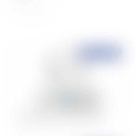
Publié le :
02/02/2023
La périlleuse plainte en matière de presse