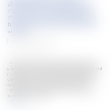
photovoltaïques, l'isolation des
maisons et le changement des
menuiseries : entre arnaques et
travaux réellement utiles, soyez
vigilants
Auteur : MICHELOT Nicolas
Publié le :
02/02/2023
Source :
www.eurojuris.fr
Les travaux de rénovation énergétique, dopés par des
primes délivrées directement par l'État ou, indirectement
par l'État via des sociétés commerciales distributeurs
d'énergie, ont permis à de nombreuses entreprises de
s'engouffrer dans ce marché de la construction.
Certaines de ces entreprises utilisent un démarchage
agressif sans avoir la qua...
Lire la suite