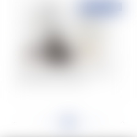
Publié le :
01/02/2023
Erreur dans la destination des conclusions, une
chanceuse décision de clémence
<<
<
...
122
123
124
125
126
127
128
...
>
>>