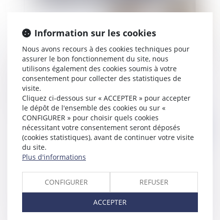
Information sur les cookies
Nous avons recours à des cookies techniques pour
assurer le bon fonctionnement du site, nous
utilisons également des cookies soumis à votre
Augmentation de l'indemnité forfaitaire de
consentement pour collecter des statistiques de
télétravail à partir du 1er janvier 2023 : quels
visite.
sont les agents concernés et dans quelles
Cliquez ci-dessous sur « ACCEPTER » pour accepter
conditions ?
le dépôt de l'ensemble des cookies ou sur «
CONFIGURER » pour choisir quels cookies
nécessitant votre consentement seront déposés
Publié le :
02/02/2023
(cookies statistiques), avant de continuer votre visite
du site.
Plus d'informations
CONFIGURER
REFUSER
ACCEPTER