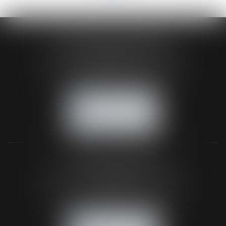
HUAUMÉ LEPELLETIER ARIN
24 Boulevard du Général de Gaulle Bp 46
61200 ARGENTAN
Tél :
02 33 67 00 33
- Fax : 02 33 36 68 97
NOUS CONTACTER
NOUS LOCALISER
BUREAU SECONDAIRE
26 rue de la 11ème Division Britannique
61102 FLERS
Tél :
02 33 66 02 26
- Fax : 02 33 36 68 97
NOUS CONTACTER