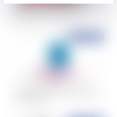
Qualité à agir de la société absorbante envers
les débiteurs de la société absorbée
Publié le :
01/02/2023
Compétence du juge de l’exécution en matière
de cautionnement