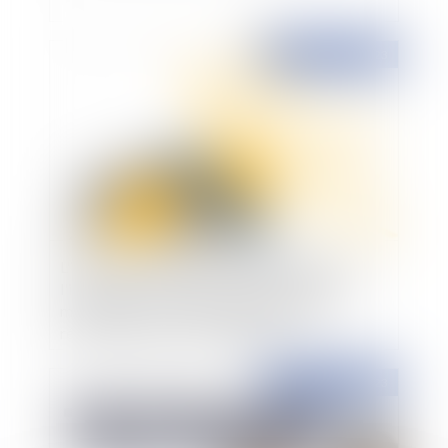
Publié le :
02/02/2023
L'installation de panneaux photovoltaïques,
l'isolation des maisons et le changement des
menuiseries : entre arnaques et travaux
réellement utiles, soyez vigilants
Publié le :
02/02/2023