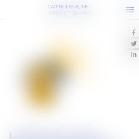
CABINET HUAUME -
Ouv
LEPELLETIER - ARIN
le
men
L'installation de panneaux