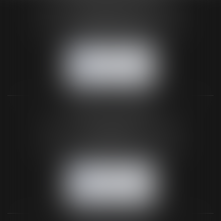
24 Boulevard du Général de Gaulle Bp 46
61200 ARGENTAN
Tél :
02 33 67 00 33
- Fax : 02 33 36 68 97
NOUS CONTACTER
NOUS LOCALISER
BUREAU SECONDAIRE
26 rue de la 11ème Division Britannique
61102 FLERS
Tél :
02 33 66 02 26
- Fax : 02 33 36 68 97
NOUS CONTACTER
NOUS LOCALISER