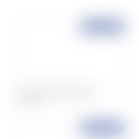
Publié le :
26/09/2007
La mise en examen d'André Santini est
confirmée
Publié le :
24/09/2007