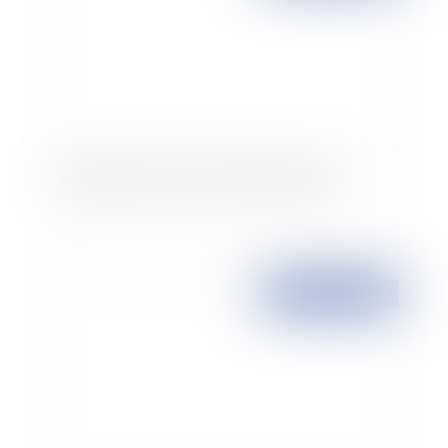
Immigration : Sarkozy promet des quotas
Publié le :
24/09/2007