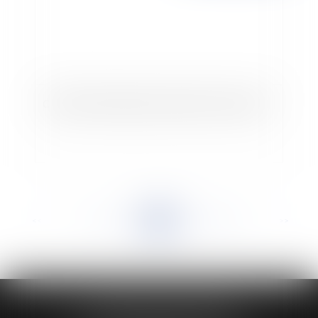
Collectivités publiques et gestion du personnel
<<
<
...
955
956
957
958
959
960
961
...
>
>>
HUAUMÉ LEPELLETIER ARIN