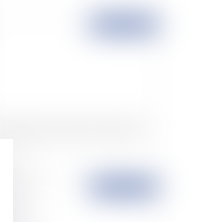
Publié le :
08/04/2008
ulsion après acquis de la clause résolutoire
Publié le :
04/04/2008