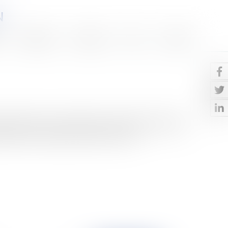
N
Honoraires
Eurojuris
Actus
Contact
ou d'alliance avec les héritiers du cotitulaire prédécédé
êt pour un couple de procéder à l'ouver...