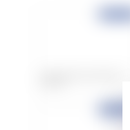
Publié le :
10/04/
Le droit à la pension de veuf du partenaire
homosexuel
Publié le :
07/04/