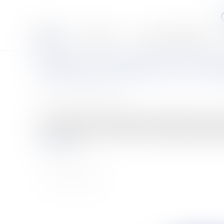
Accueil
Le cabinet
Les associés et l'équipe
Héritiers, en présence d'un compt
Publié le :
09/04/2008
Source :
www.eurojuris.fr
Cette question est d'autant plus d'actualité que le coti
(sur ce, v. Rép. Min., n° 05933, JO SEQ, du 28 juillet 1
Lire la suite