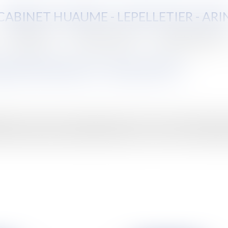
CABINET HUAUME - LEPELLETIER - ARI
Compétences
Vente aux enchères
Aide juridictionnelle
e joint bancaire: "soyez actifs"!
tulaire survivant du compte joint peut n'avoir aucun lien de parenté 
994).Les risques du compte-joint bancaire en cas de successionL'intér