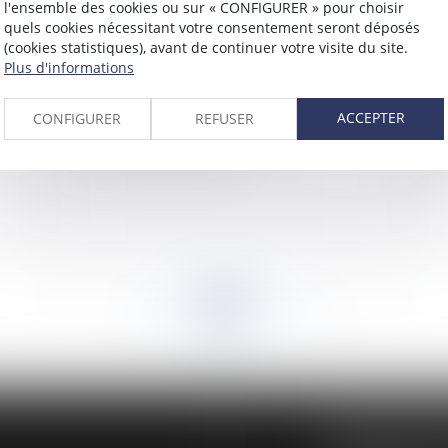
l'ensemble des cookies ou sur « CONFIGURER » pour choisir
quels cookies nécessitant votre consentement seront déposés
(cookies statistiques), avant de continuer votre visite du site.
Plus d'informations
ACCEPTER
CONFIGURER
REFUSER
Contestations d'honoraires
Ve
<<
<
...
907
908
909
910
911
912
913
...
>
>>
BUREAU SECON