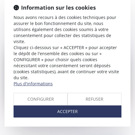
Information sur les cookies
Nous avons recours à des cookies techniques pour
La loi du 16 août 2022 portant mesures
assurer le bon fonctionnement du site, nous
d’urgence pour la protection du pouvoir d’achat :
utilisons également des cookies soumis à votre
quelles sont les principales mesures ?
consentement pour collecter des statistiques de
visite.
Cliquez ci-dessous sur « ACCEPTER » pour accepter
le dépôt de l'ensemble des cookies ou sur «
Publié le :
26/09/2022
CONFIGURER » pour choisir quels cookies
nécessitant votre consentement seront déposés
(cookies statistiques), avant de continuer votre visite
du site.
Plus d'informations
CONFIGURER
REFUSER
ACCEPTER
Le Maire est tenu de convoquer au moins un
Conseil Municipal par trimestre