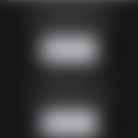
HUAUMÉ LEPELLETIER ARIN
24 Boulevard du Général de Gaulle Bp 46
61200 ARGENTAN
Tél :
02 33 67 00 33
- Fax : 02 33 36 68 97
NOUS CONTACTER
NOUS LOCALISER
BUREAU SECONDAIRE
26 rue de la 11ème Division Britannique
61102 FLERS
Tél :
02 33 66 02 26
- Fax : 02 33 36 68 97
NOUS CONTACTER
NOUS LOCALISER