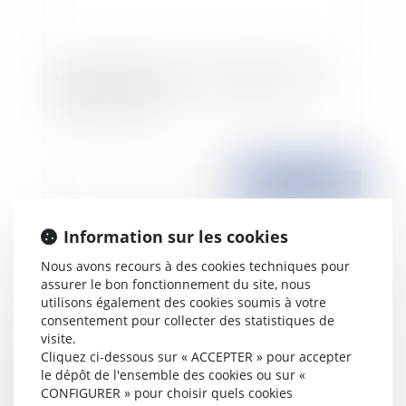
Un groupe de travail sur la dépénalisation du
droit des affaires
Publié le :
11/10/2007
Information sur les cookies
Nous avons recours à des cookies techniques pour
assurer le bon fonctionnement du site, nous
utilisons également des cookies soumis à votre
consentement pour collecter des statistiques de
visite.
Cliquez ci-dessous sur « ACCEPTER » pour accepter
le dépôt de l'ensemble des cookies ou sur «
Le projet de loi sur les chiens dangereux adopté
CONFIGURER » pour choisir quels cookies
en Conseil des ministres