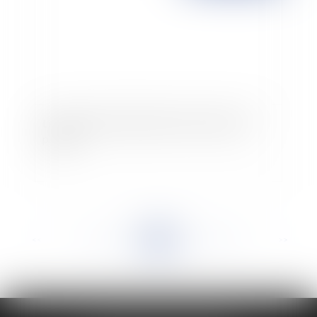
Les travaux de lotissement sont des travaux
publics
<<
<
...
949
950
951
952
953
954
955
...
>
>>