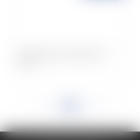
Vers une réforme de la fiscalité des stock-
options ?
<<
<
...
950
951
952
953
954
955
956
...
>
>>