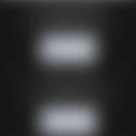
HUAUMÉ LEPELLETIER ARIN
24 Boulevard du Général de Gaulle Bp 46
61200 ARGENTAN
Tél :
02 33 67 00 33
- Fax : 02 33 36 68 97
NOUS CONTACTER
NOUS LOCALISER
BUREAU SECONDAIRE
26 rue de la 11ème Division Britannique
61102 FLERS
Tél :
02 33 66 02 26
- Fax : 02 33 36 68 97
NOUS CONTACTER
NOUS LOCALISER