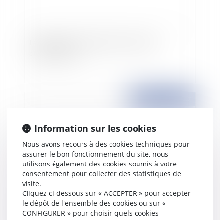
La peine de mort est abolie « en toutes
circonstances »
Publié le :
09/10/2007
Information sur les cookies
Nous avons recours à des cookies techniques pour
assurer le bon fonctionnement du site, nous
utilisons également des cookies soumis à votre
consentement pour collecter des statistiques de
visite.
Cliquez ci-dessous sur « ACCEPTER » pour accepter
le dépôt de l'ensemble des cookies ou sur «
Le syndrome de transsexualisme et la Sécurité
CONFIGURER » pour choisir quels cookies
sociale