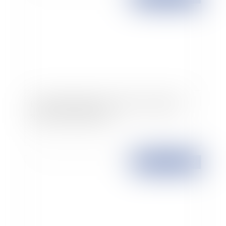
Les grandes lignes de la réforme des régimes
spéciaux sont dévoilées
Publié le :
10/10/2007