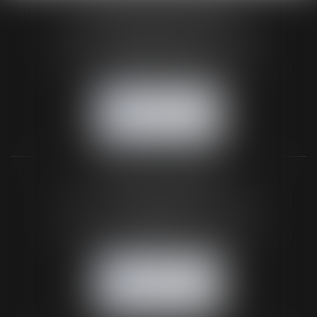
HUAUMÉ LEPELLETIER ARIN
24 Boulevard du Général de Gaulle Bp 46
61200 ARGENTAN
Tél :
02 33 67 00 33
- Fax : 02 33 36 68 97
NOUS CONTACTER
NOUS LOCALISER
BUREAU SECONDAIRE
26 rue de la 11ème Division Britannique
61102 FLERS
Tél :
02 33 66 02 26
- Fax : 02 33 36 68 97
NOUS CONTACTER
NOUS LOCALISER