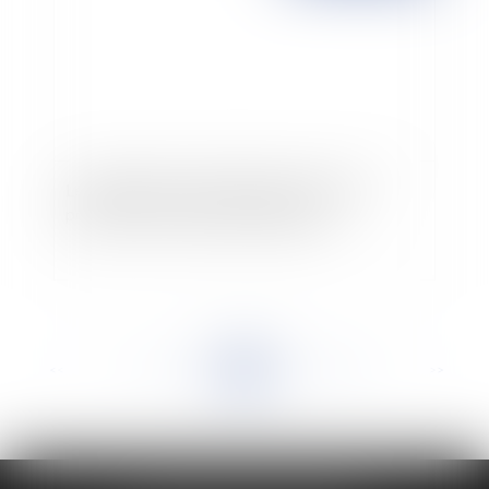
Les allégations nutritionnelles et de santé
portant sur les denrées alimentaires
<<
<
...
931
932
933
934
935
936
937
...
>
>>