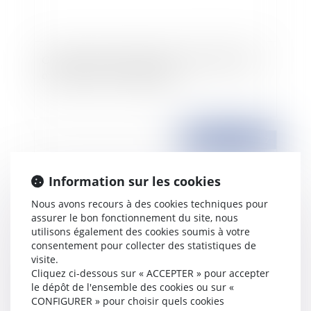
Google accepte de participer à l'identification
de l'adresse IP d'un blogueur
Publié le :
12/12/2007
Information sur les cookies
Nous avons recours à des cookies techniques pour
assurer le bon fonctionnement du site, nous
utilisons également des cookies soumis à votre
consentement pour collecter des statistiques de
visite.
Cliquez ci-dessous sur « ACCEPTER » pour accepter
le dépôt de l'ensemble des cookies ou sur «
Transformation d'un bâtiment agricole
CONFIGURER » pour choisir quels cookies
désaffecté en bâtiment d'habitation