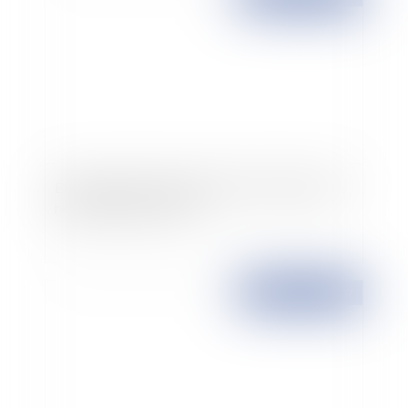
Etude du projet de loi qui prévoit notamment le
rachat des jours de RTT
Publié le :
12/12/2007