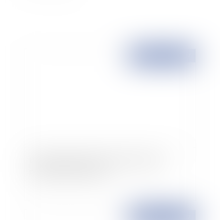
Publié le :
13/12/2007
L'AG ne peut retirer le droit de jouissance
privative d'une terrasse
Publié le :
12/12/2007