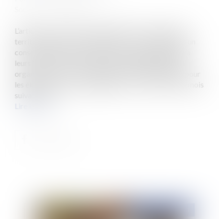
Source :
www.eurojuris.fr
L’article L. 2123-12 du code général des collectivités
territoriales (CGCT), dispose que : « Les membres d'un
conseil municipal ont droit à une formation adaptée à
leurs fonctions. Une formation est obligatoirement
organisée au cours de la première année de mandat pour
les élus ayant reçu une délégation. (…). Dans les trois mois
suivant son r...
Lire la suite
Publié le :
25/04/2023