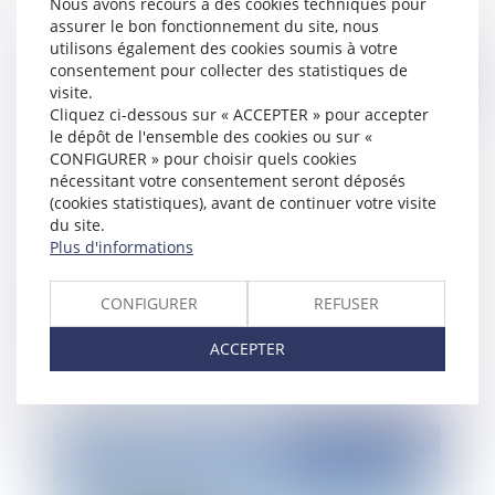
Nous avons recours à des cookies techniques pour
assurer le bon fonctionnement du site, nous
utilisons également des cookies soumis à votre
consentement pour collecter des statistiques de
Publié le :
14/04/2023
visite.
Cliquez ci-dessous sur « ACCEPTER » pour accepter
le dépôt de l'ensemble des cookies ou sur «
CONFIGURER » pour choisir quels cookies
nécessitant votre consentement seront déposés
(cookies statistiques), avant de continuer votre visite
du site.
Plus d'informations
CONFIGURER
REFUSER
Formation des élus : les droits individuels en
augmentation de 100 € en 2023
ACCEPTER
Publié le :
12/04/2023