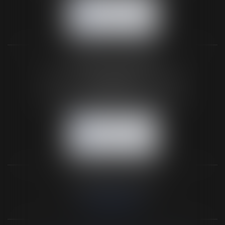
NOUS CONTACTER
NOUS LOCALISER
BUREAU SECONDAIRE
26 rue de la 11ème Division Britannique
61102 FLERS
Tél :
02 33 66 02 26
- Fax : 02 33 36 68 97
NOUS CONTACTER
NOUS LOCALISER
NOS DERNIERS TWEETS