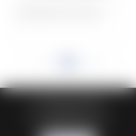
Baux dérogatoires et baux commerciaux
<<
<
...
113
114
115
116
117
118
119
...
>
>>
HUAUMÉ LEPELLETIER ARIN
24 Boulevard du Général de Gaulle Bp 46
61200 ARGENTAN
Tél :
02 33 67 00 33
- Fax : 02 33 36 68 97