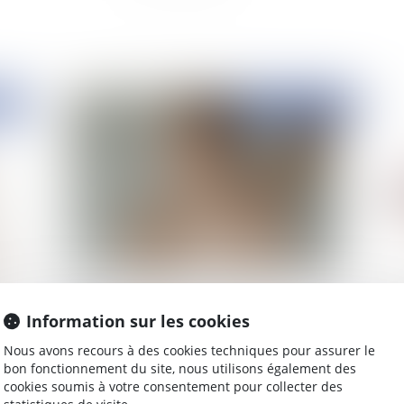
2023
Publié le :
31/05/2023
Des relations intimes consenties écartent-elles
Ex
le
forcément le harcèlement sexuel ?
ve
Information sur les cookies
Nous avons recours à des cookies techniques pour assurer le
bon fonctionnement du site, nous utilisons également des
cookies soumis à votre consentement pour collecter des
2023
Publié le :
23/05/2023