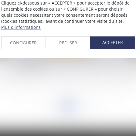
Cliquez ci-dessous sur « ACCEPTER » pour accepter le dépôt de
l'ensemble des cookies ou sur « CONFIGURER » pour choisir
quels cookies nécessitant votre consentement seront déposés
(cookies statistiques), avant de continuer votre visite du site.
Plus d'informations
ACCEPTER
CONFIGURER
REFUSER
 de
Réforme du droit d'asile: publication d'un décret
Ub
d'application
l'i
<<
<
...
425
426
427
428
429
430
431
...
>
>>