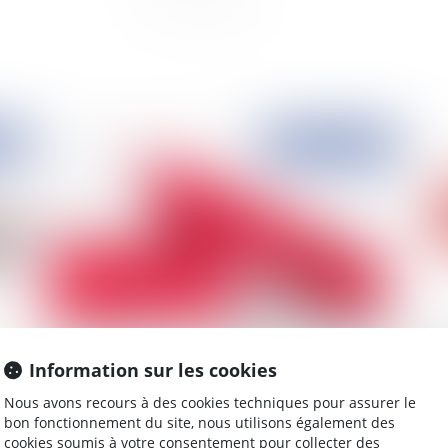
2020
Publié le :
07/07/2020
Le sort des pièces pénales annulées ou l’esprit de
Un 
Information sur les cookies
Badinter
le
?
Nous avons recours à des cookies techniques pour assurer le
bon fonctionnement du site, nous utilisons également des
cookies soumis à votre consentement pour collecter des