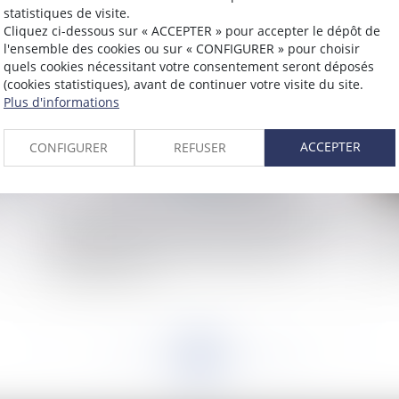
statistiques de visite.
2020
Publié le :
01/07/2020
Cliquez ci-dessous sur « ACCEPTER » pour accepter le dépôt de
l'ensemble des cookies ou sur « CONFIGURER » pour choisir
quels cookies nécessitant votre consentement seront déposés
(cookies statistiques), avant de continuer votre visite du site.
Plus d'informations
ACCEPTER
CONFIGURER
REFUSER
Expression des groupes d'opposition : un espace
Re
doit être réservé aux groupes d'opposition dans
dan
les publications des communes de 1000
fui
habitants et plus
<<
<
...
200
201
202
203
204
205
206
...
>
>>