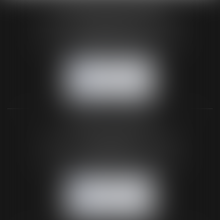
HUAUMÉ LEPELLETIER ARIN
24 Boulevard du Général de Gaulle Bp 46
61200 ARGENTAN
Tél :
02 33 67 00 33
- Fax : 02 33 36 68 97
NOUS CONTACTER
NOUS LOCALISER
BUREAU SECONDAIRE
26 rue de la 11ème Division Britannique
61102 FLERS
Tél :
02 33 66 02 26
- Fax : 02 33 36 68 97
NOUS CONTACTER
NOUS LOCALISER