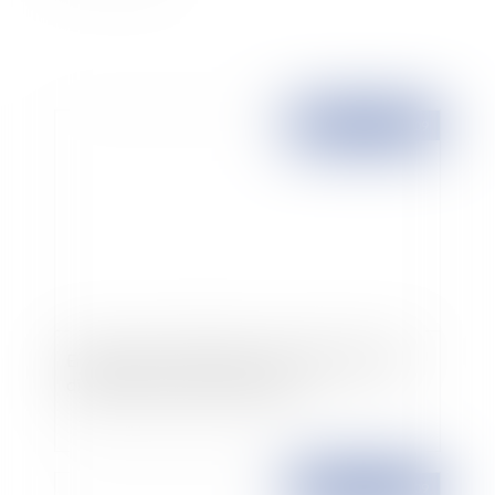
Publié le :
01/07/2009
Entreprises en difficultés: assouplissement du
dispositif de remises de dettes
Publié le :
30/06/2009