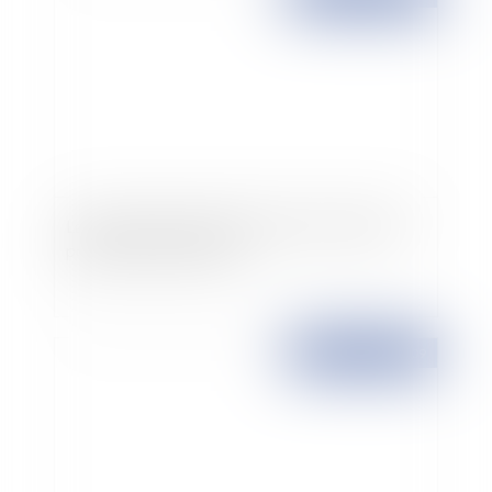
La fusion des professions d'avocat et d'avoué:
point de vue d'un avoué
Publié le :
30/06/2009