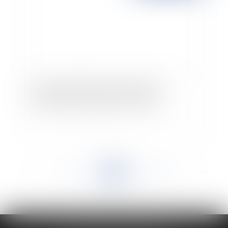
Seule une faute lourde peut entrainer la
responsabilité pécuniaire d'un salarié
<<
<
...
834
835
836
837
838
839
840
...
>
>>