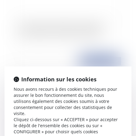
Les procédures collectives et les baux des
locaux affectés à l'activité de l'entreprise
Publié le :
29/06/2009
Information sur les cookies
Nous avons recours à des cookies techniques pour
assurer le bon fonctionnement du site, nous
utilisons également des cookies soumis à votre
consentement pour collecter des statistiques de
visite.
Cliquez ci-dessous sur « ACCEPTER » pour accepter
le dépôt de l'ensemble des cookies ou sur «
L'impact du Droit communautaire sur le droit
CONFIGURER » pour choisir quels cookies
français de la consommation