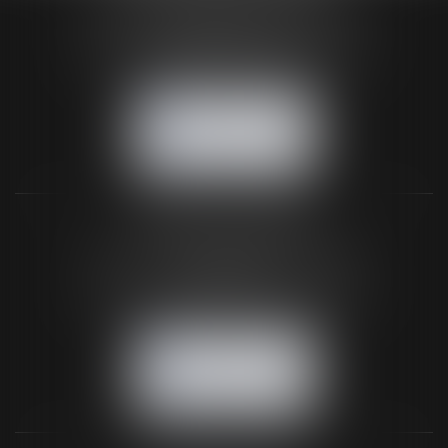
24 Boulevard du Général de Gaulle Bp 46
61200 ARGENTAN
Tél :
02 33 67 00 33
- Fax : 02 33 36 68 97
NOUS CONTACTER
NOUS LOCALISER
BUREAU SECONDAIRE
26 rue de la 11ème Division Britannique
61102 FLERS
Tél :
02 33 66 02 26
- Fax : 02 33 36 68 97
NOUS CONTACTER
NOUS LOCALISER