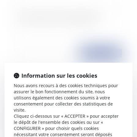
Abus de droit à travers le leasing (TVA)
Publié le :
13/03/2008
Information sur les cookies
Nous avons recours à des cookies techniques pour
assurer le bon fonctionnement du site, nous
utilisons également des cookies soumis à votre
consentement pour collecter des statistiques de
visite.
Cliquez ci-dessous sur « ACCEPTER » pour accepter
Egalité de traitement entre salariés pacsés et
le dépôt de l'ensemble des cookies ou sur «
mariés
CONFIGURER » pour choisir quels cookies
nécessitant votre consentement seront déposés