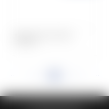
Bail rural : la mise en conformité de
l'exploitation
<<
<
...
911
912
913
914
915
916
917
...
>
>>
HUAUMÉ LEPELLETIER ARIN