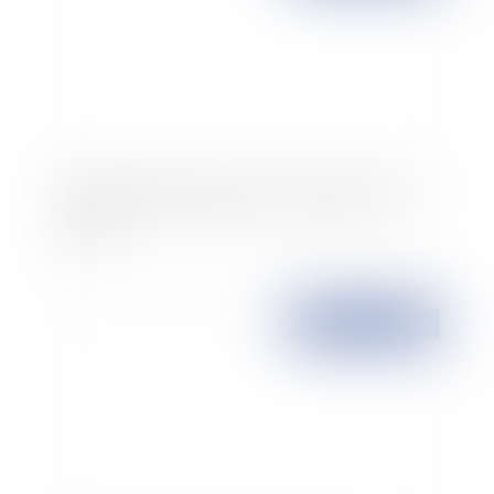
Le droit à l'euthanasie active refusé à Chantal
Sébire
Publié le :
14/03/2008