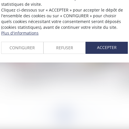
statistiques de visite.
2021
Publié le :
30/07/2021
Cliquez ci-dessous sur « ACCEPTER » pour accepter le dépôt de
l'ensemble des cookies ou sur « CONFIGURER » pour choisir
quels cookies nécessitant votre consentement seront déposés
(cookies statistiques), avant de continuer votre visite du site.
Plus d'informations
ACCEPTER
CONFIGURER
REFUSER
Ce
Un agent en décharge totale d'activité doit
L'
bénéficier du maintien forfaitaire pour travail
d'
des dimanches
con
d'a
<<
<
...
163
164
165
166
167
168
169
...
>
>>