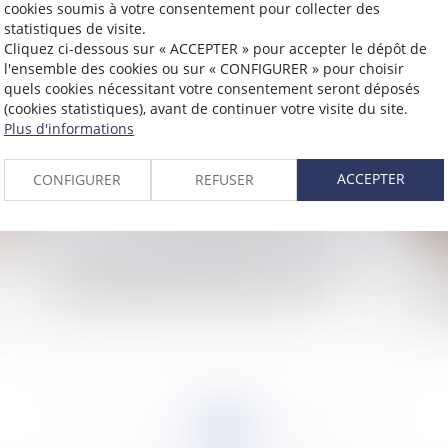
judiciaire en demandant la nomination d’un
re
cookies soumis à votre consentement pour collecter des
mandataire ad hoc ?
statistiques de visite.
Cliquez ci-dessous sur « ACCEPTER » pour accepter le dépôt de
2021
Publié le :
19/04/2021
l'ensemble des cookies ou sur « CONFIGURER » pour choisir
quels cookies nécessitant votre consentement seront déposés
(cookies statistiques), avant de continuer votre visite du site.
Plus d'informations
ACCEPTER
CONFIGURER
REFUSER
Une faute contractuelle ouvre-t-elle droit à
Co
l'indemnisation d'un tiers au contrat ?
: l
pr
<<
<
...
175
176
177
178
179
180
181
...
>
>>