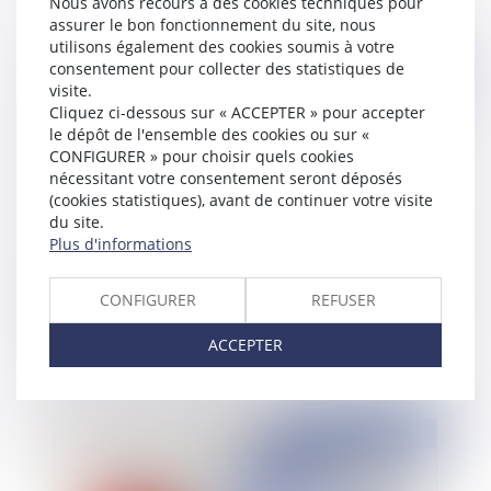
Nous avons recours à des cookies techniques pour
assurer le bon fonctionnement du site, nous
utilisons également des cookies soumis à votre
consentement pour collecter des statistiques de
Publié le :
10/05/2023
visite.
Cliquez ci-dessous sur « ACCEPTER » pour accepter
le dépôt de l'ensemble des cookies ou sur «
CONFIGURER » pour choisir quels cookies
nécessitant votre consentement seront déposés
(cookies statistiques), avant de continuer votre visite
du site.
Plus d'informations
CONFIGURER
REFUSER
La garantie de livraison à prix et délais convenus
du CCMI n'est pas extensible
ACCEPTER
Publié le :
10/05/2023