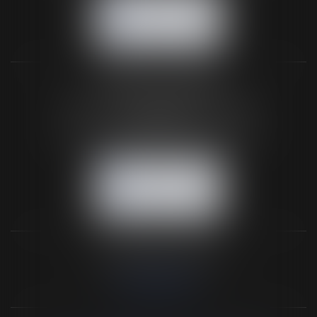
NOUS CONTACTER
NOUS LOCALISER
BUREAU SECONDAIRE
26 rue de la 11ème Division Britannique
61102 FLERS
Tél :
02 33 66 02 26
- Fax : 02 33 36 68 97
NOUS CONTACTER
NOUS LOCALISER
NOS DERNIERS TWEETS