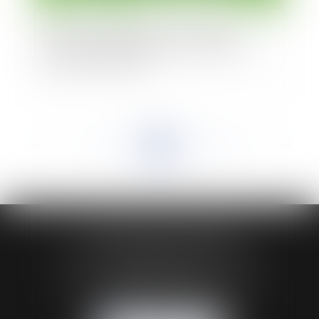
La CNIL met en demeure le ministère de
l’Économie de régulariser le fichier SIRENE
utilisé par les douanes
<<
<
...
111
112
113
114
115
116
117
...
>
>>
HUAUMÉ LEPELLETIER ARIN
24 Boulevard du Général de Gaulle Bp 46
61200 ARGENTAN
Tél :
02 33 67 00 33
- Fax : 02 33 36 68 97