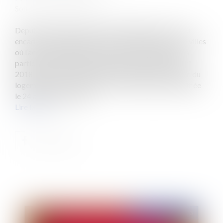
Source :
www.eurojuris.fr
Depuis 2018 et jusqu’en 2026, le législateur est venu
encadrer la fixation des loyers dans de nombreuses villes
où l’accès au logement est devenu chaotique, et plus
particulièrement à Bordeaux. L’article 140 de la loi n°
2018-1021 du 23 novembre 2018 portant évolution du
logement, de l'aménagement et du numérique, modifiée
le 24 août 2022, orga...
Lire la suite
Publié le :
12/05/2023