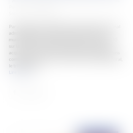
Auteurs : DROUINEAU Thomas, PORCHET Thomas
Publié le :
03/12/2020
Source :
www.eurojuris.fr
Par un jugement n° 2000743 du 25 juin 2020, le tribunal
administratif de Poitiers avait annulé les élections
municipales qui se s’étaient déroulées le 15 mars 2020
sur la commune d’Esnandes en Charente-Maritime,
acquises dès le 1er tour. En application des dispositions
combinées des articles L. 48-2 et L. 49 du code électoral,
le tribunal adm...
Lire la suite