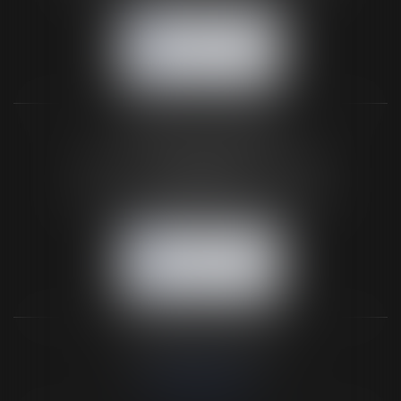
NOUS CONTACTER
NOUS LOCALISER
BUREAU SECONDAIRE
26 rue de la 11ème Division Britannique
61102 FLERS
Tél :
02 33 66 02 26
- Fax : 02 33 36 68 97
NOUS CONTACTER
NOUS LOCALISER
NOS DERNIERS TWEETS