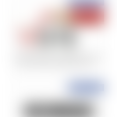
Publié le :
03/12/2020
Elections municipales : une définition rénovée de
"l'élément nouveau de polémique électorale"
Publié le :
03/12/2020