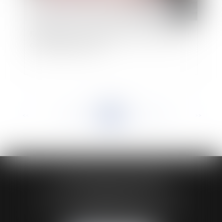
Règlement du prix d’adjudication : Après l’heure,
c’est toujours l’heure… !
<<
<
...
188
189
190
191
192
193
194
...
>
>>
HUAUMÉ LEPELLETIER ARIN
24 Boulevard du Général de Gaulle Bp 46
61200 ARGENTAN
Tél :
02 33 67 00 33
- Fax : 02 33 36 68 97