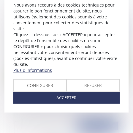
considérée comme un trouble anormal du
Nous avons recours à des cookies techniques pour
voisinage ?
assurer le bon fonctionnement du site, nous
utilisons également des cookies soumis à votre
consentement pour collecter des statistiques de
visite.
Publié le :
03/12/2020
Cliquez ci-dessous sur « ACCEPTER » pour accepter
le dépôt de l'ensemble des cookies ou sur «
CONFIGURER » pour choisir quels cookies
nécessitant votre consentement seront déposés
(cookies statistiques), avant de continuer votre visite
du site.
Plus d'informations
CONFIGURER
REFUSER
La surveillance par drones de Paris est illégale
ACCEPTER
Publié le :
01/12/2020