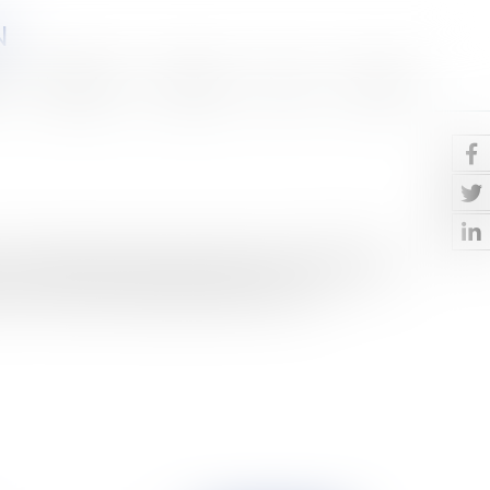
N
Honoraires
Eurojuris
Actus
Contact
oir pas pleinement transposé la directive n° 2000/78/CE
s convictions, l'âge, le handicap ou l'orie...