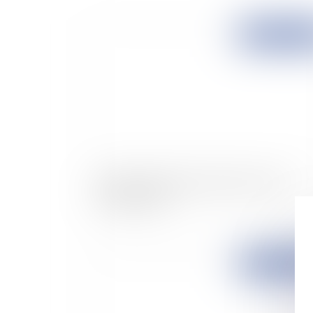
Publié le :
21/02/
Marinas: l'Etat taxe le plan d'eau comme
immeuble bâti
Publié le :
19/02/