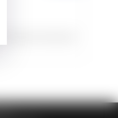
 récidive pénalisante ou la défense plancher
DAIRE