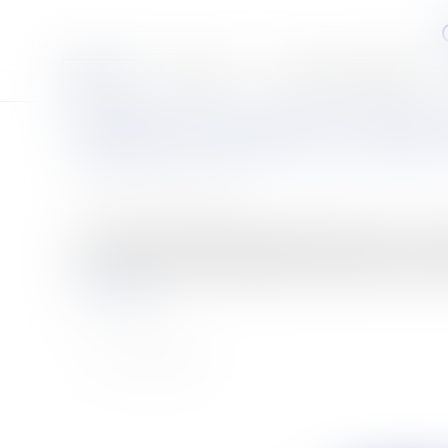
Accueil
Le cabinet
Les associés et l'équipe
Egalité de traitement en matière
Publié le :
20/02/2008
Source :
www.eurojuris.fr
La Commission européenne a décidé d'envoyer un avis mot
du 27 novembre 2000, d'égalité de traitement en matière d
Lire la suite