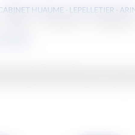
CABINET HUAUME - LEPELLETIER - ARI
Compétences
Vente aux enchères
Aide juridictionnelle
 d'emploi
ivé, au titre de l'article 228 du traité CE, à la France pour n'av
'emploi et qui interdit la discrimination fondée sur la religion ou le