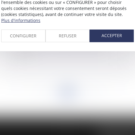
l'ensemble des cookies ou sur « CONFIGURER » pour choisir
quels cookies nécessitant votre consentement seront déposés
(cookies statistiques), avant de continuer votre visite du site.
Plus d'informations
ACCEPTER
CONFIGURER
REFUSER
rnet
Procédure civile : désistement et procédures
La
orales
<<
<
...
916
917
918
919
920
921
922
...
>
>>
BUREAU SECON