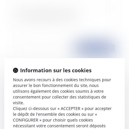
De l'eau publique à l'eau privée
Publié le :
21/11/2007
Information sur les cookies
Nous avons recours à des cookies techniques pour
assurer le bon fonctionnement du site, nous
utilisons également des cookies soumis à votre
consentement pour collecter des statistiques de
visite.
Cliquez ci-dessous sur « ACCEPTER » pour accepter
A qui doit être attribué le droit au bail?
le dépôt de l'ensemble des cookies ou sur «
CONFIGURER » pour choisir quels cookies
nécessitant votre consentement seront déposés