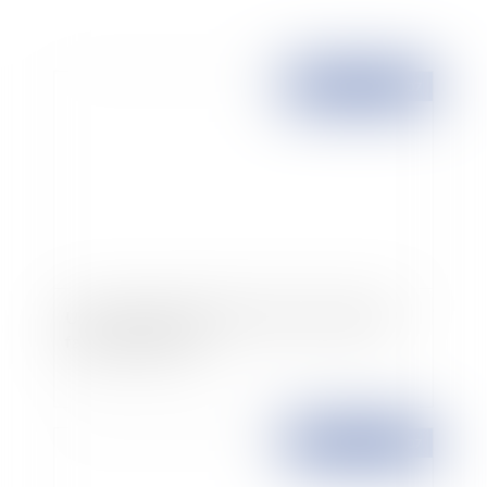
Publié le :
22/11/2007
Un nouveau plan de lutte contre les violences
faites aux femmes
Publié le :
22/11/2007