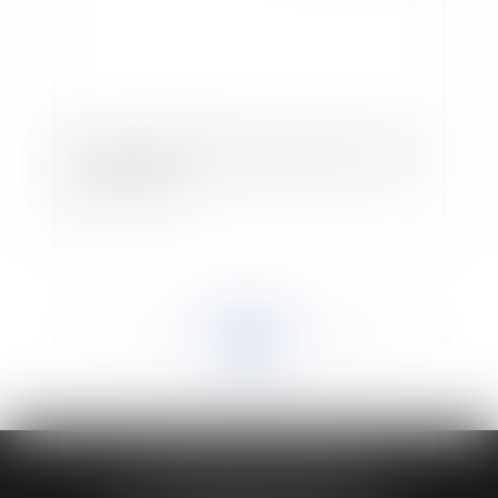
Notion d'intérêt suffisant pour plaider au nom
de la commune
<<
<
...
938
939
940
941
942
943
944
...
>
>>
HUAUMÉ LEPELLETIER ARIN