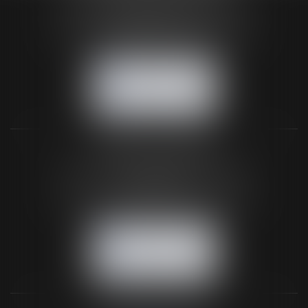
24 Boulevard du Général de Gaulle Bp 46
61200 ARGENTAN
Tél :
02 33 67 00 33
- Fax : 02 33 36 68 97
NOUS CONTACTER
NOUS LOCALISER
BUREAU SECONDAIRE
26 rue de la 11ème Division Britannique
61102 FLERS
Tél :
02 33 66 02 26
- Fax : 02 33 36 68 97
NOUS CONTACTER
NOUS LOCALISER