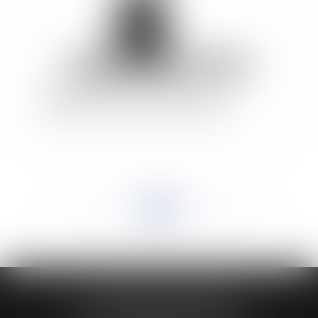
Les documents liés à une procédure
juridictionnelle sont-ils communicables ?
<<
<
...
505
506
507
508
509
510
511
...
>
>>
HUAUMÉ LEPELLETIER ARIN
24 Boulevard du Général de Gaulle Bp 46