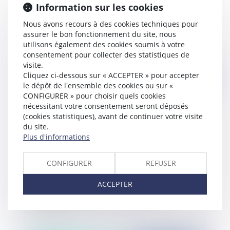
Information sur les cookies
Contrôle du juge sur le montant de la
Nous avons recours à des cookies techniques pour
rémunération d'un agent non titulaire
assurer le bon fonctionnement du site, nous
utilisons également des cookies soumis à votre
consentement pour collecter des statistiques de
visite.
Cliquez ci-dessous sur « ACCEPTER » pour accepter
Publié le :
26/02/2014
le dépôt de l'ensemble des cookies ou sur «
CONFIGURER » pour choisir quels cookies
nécessitant votre consentement seront déposés
(cookies statistiques), avant de continuer votre visite
du site.
Plus d'informations
CONFIGURER
REFUSER
ACCEPTER
Frais de location d'un local et dépenses
électorales