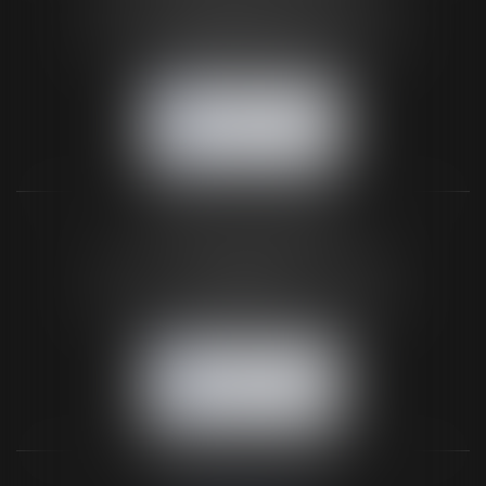
61200 ARGENTAN
Tél :
02 33 67 00 33
- Fax : 02 33 36 68 97
NOUS CONTACTER
NOUS LOCALISER
BUREAU SECONDAIRE
26 rue de la 11ème Division Britannique
61102 FLERS
Tél :
02 33 66 02 26
- Fax : 02 33 36 68 97
NOUS CONTACTER
NOUS LOCALISER
NOS DERNIERS TWEETS