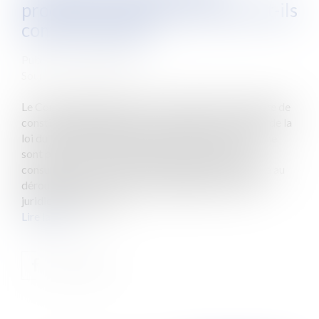
procédure juridictionnelle sont-ils
communicables ?
Publié le :
26/02/2014
Source :
www.eurojuris.fr
Le Conseil d'Etat était saisi d'une question prioritaire de
constitutionnalité portant sur l'alinéa f de l'article 6 de la
loi du 17 juillet 1978.Cette disposition prévoit que ne
sont pas communicables les documents dont la
consultation ou la communication porterait atteinte au
déroulement des procédures engagées devant les
juridictions ou d'opé...
Lire la suite