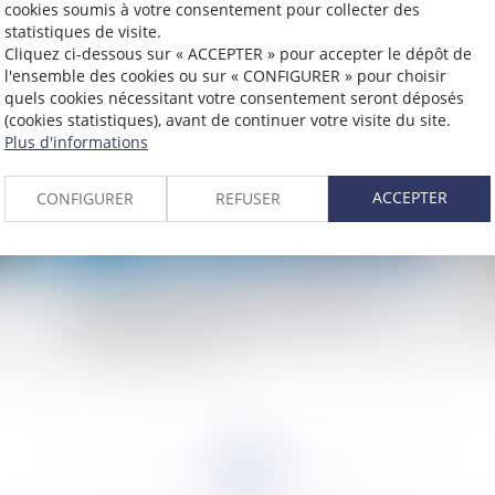
cookies soumis à votre consentement pour collecter des
statistiques de visite.
Cliquez ci-dessous sur « ACCEPTER » pour accepter le dépôt de
2023
Publié le :
02/03/2023
l'ensemble des cookies ou sur « CONFIGURER » pour choisir
quels cookies nécessitant votre consentement seront déposés
(cookies statistiques), avant de continuer votre visite du site.
Plus d'informations
ACCEPTER
CONFIGURER
REFUSER
Éolien et domaine public : modalités de
Ag
contestation d'une convention d'occupation du
l’
domaine public routier
<<
<
...
117
118
119
120
121
122
123
...
>
>>